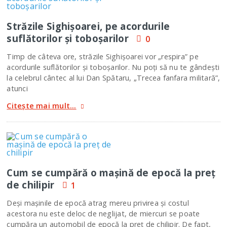
Străzile Sighişoarei, pe acordurile
suflătorilor şi toboşarilor
0
Timp de câteva ore, străzile Sighişoarei vor „respira” pe
acordurile suflătorilor şi toboşarilor. Nu poţi să nu te gândeşti
la celebrul cântec al lui Dan Spătaru, „Trecea fanfara militară”,
atunci
Citește mai mult...
Cum se cumpără o maşină de epocă la preţ
de chilipir
1
Deşi maşinile de epocă atrag mereu privirea şi costul
acestora nu este deloc de neglijat, de miercuri se poate
cumpăra un automobil de epocă la preţ de chilipir. De fapt,