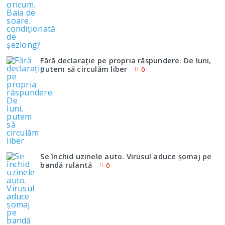
Fără declaraţie pe propria răspundere. De luni,
putem să circulăm liber
0
Se închid uzinele auto. Virusul aduce şomaj pe
bandă rulantă
0