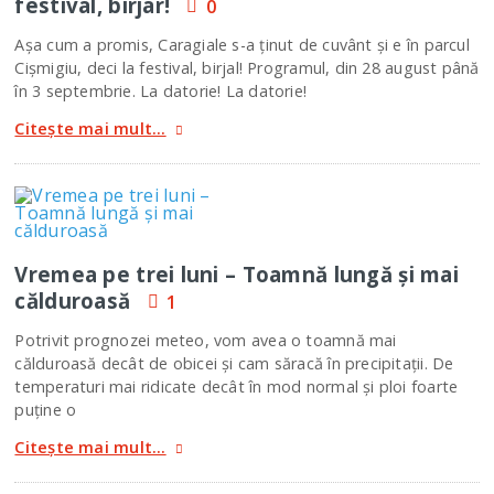
festival, birjar!
0
Aşa cum a promis, Caragiale s-a ţinut de cuvânt şi e în parcul
Cişmigiu, deci la festival, birjal! Programul, din 28 august până
în 3 septembrie. La datorie! La datorie!
Citește mai mult...
Vremea pe trei luni – Toamnă lungă şi mai
călduroasă
1
Potrivit prognozei meteo, vom avea o toamnă mai
călduroasă decât de obicei şi cam săracă în precipitaţii. De
temperaturi mai ridicate decât în mod normal şi ploi foarte
puţine o
Citește mai mult...