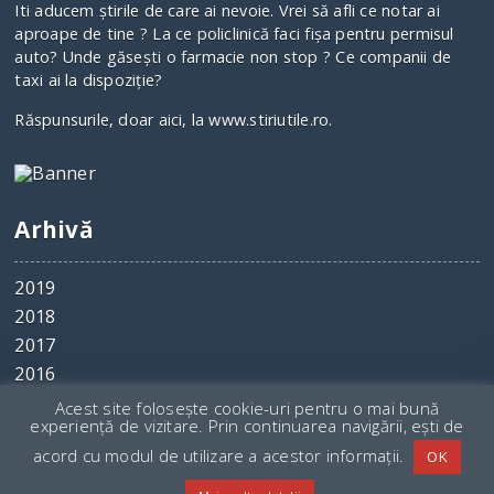
Iti aducem ştirile de care ai nevoie. Vrei să afli ce notar ai
aproape de tine ? La ce policlinică faci fişa pentru permisul
auto? Unde găseşti o farmacie non stop ? Ce companii de
taxi ai la dispoziţie?
Răspunsurile, doar aici, la www.stiriutile.ro.
Arhivă
2019
2018
2017
2016
2015
Acest site folosește cookie-uri pentru o mai bună
experiență de vizitare. Prin continuarea navigării, ești de
acord cu modul de utilizare a acestor informații.
OK
© 2017 - 2025 Copyright
Stiri Utile
. Toate drepturile rezervate