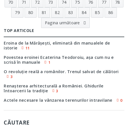
70
71
72
73
74
75
76
77
78
79
80
81
82
83
84
85
86
Pagina următoare
TOP ARTICOLE
Eroina de la Mărăşeşti, eliminată din manualele de
istorie
11
Povestea eroinei Ecaterina Teodoroiu, aşa cum nu e
scrisă în manuale
1
O revoluţie reală a românilor. Trenul salvat de călători
3
Renaşterea arhitecturală a României. Ghidurile
întoarcerii la tradiţie
3
Actele necesare la vânzarea terenurilor intravilane
0
CĂUTARE