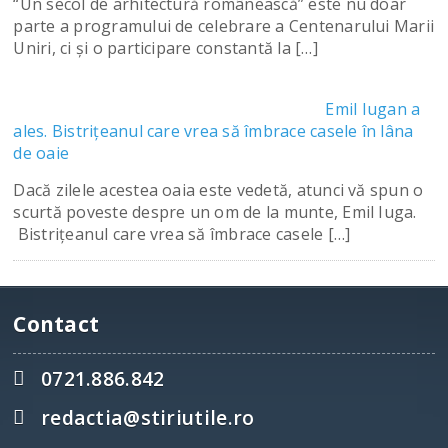
“Un secol de arhitectură românească” este nu doar
parte a programului de celebrare a Centenarului Marii
Uniri, ci şi o participare constantă la […]
Emil Iugan a
ales. Bistriţeanul care vrea să îmbrace casele în lâna
de oaie
Dacă zilele acestea oaia este vedetă, atunci vă spun o
scurtă poveste despre un om de la munte, Emil Iuga.
Bistriţeanul care vrea să îmbrace casele […]
Contact
0721.886.842
redactia@stiriutile.ro