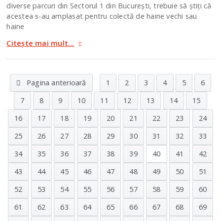
diverse parcuri din Sectorul 1 din Bucureşti, trebuie să ştiţi că
acestea s-au amplasat pentru colectă de haine vechi sau
haine
Citește mai mult...
Pagina anterioară
1
2
3
4
5
6
7
8
9
10
11
12
13
14
15
16
17
18
19
20
21
22
23
24
25
26
27
28
29
30
31
32
33
34
35
36
37
38
39
40
41
42
43
44
45
46
47
48
49
50
51
52
53
54
55
56
57
58
59
60
61
62
63
64
65
66
67
68
69