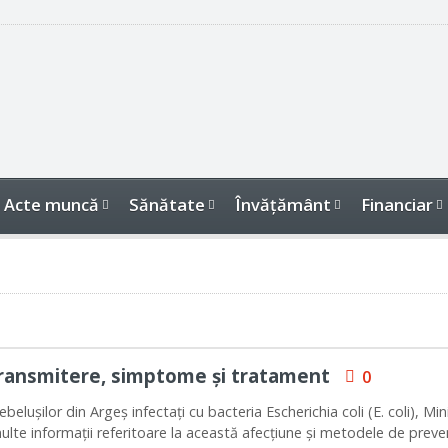
Acte muncă
Sănătate
Învăţământ
Financiar
 Transmitere, simptome şi tratament
0
beluşilor din Argeş infectaţi cu bacteria Escherichia coli (E. coli), Min
ulte informaţii referitoare la această afecţiune şi metodele de preve