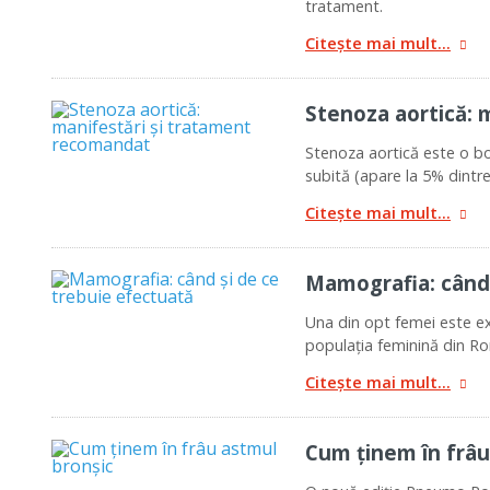
tratament.
Citește mai mult...
Stenoza aortică: 
Stenoza aortică este o bo
subită (apare la 5% dintre
Citește mai mult...
Mamografia: când 
Una din opt femei este ex
populația feminină din Ro
Citește mai mult...
Cum ținem în frâu