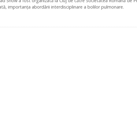
ad Show a fost organizată la Cluj de către Societatea Română de 
dată, importanța abordării interdisciplinare a bolilor pulmonare.