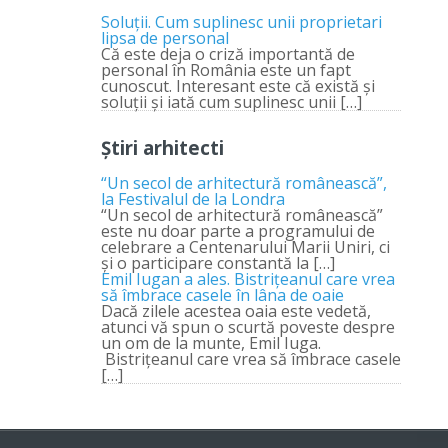
Soluții. Cum suplinesc unii proprietari
lipsa de personal
Că este deja o criză importantă de
personal în România este un fapt
cunoscut. Interesant este că există și
soluții și iată cum suplinesc unii […]
Știri arhitecti
“Un secol de arhitectură românească”,
la Festivalul de la Londra
“Un secol de arhitectură românească”
este nu doar parte a programului de
celebrare a Centenarului Marii Uniri, ci
şi o participare constantă la […]
Emil Iugan a ales. Bistriţeanul care vrea
să îmbrace casele în lâna de oaie
Dacă zilele acestea oaia este vedetă,
atunci vă spun o scurtă poveste despre
un om de la munte, Emil Iuga.
Bistriţeanul care vrea să îmbrace casele
[…]