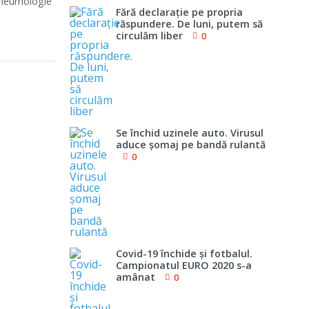
Pneumologie
Fără declaraţie pe propria
răspundere. De luni, putem să
circulăm liber
0
Se închid uzinele auto. Virusul
aduce şomaj pe bandă rulantă
0
Covid-19 închide şi fotbalul.
Campionatul EURO 2020 s-a
amânat
0