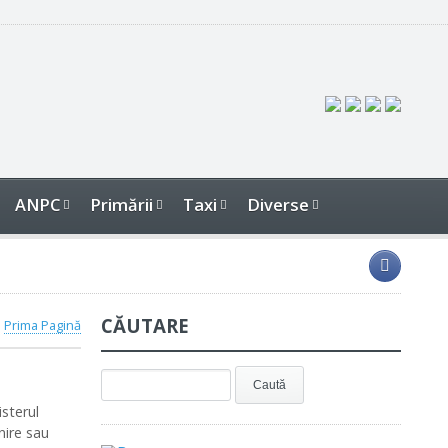
ANPC
Primării
Taxi
Diverse
CĂUTARE
Prima Pagină
isterul
nire sau