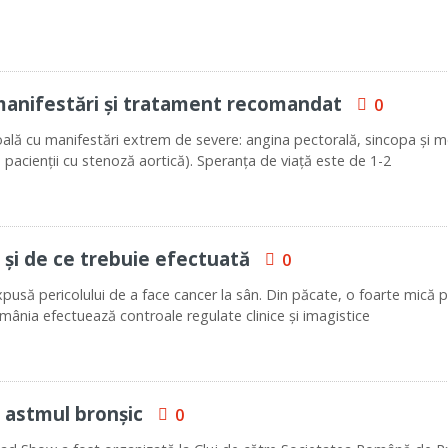
manifestări și tratament recomandat
0
ală cu manifestări extrem de severe: angina pectorală, sincopa și 
 pacienții cu stenoză aortică). Speranța de viață este de 1-2
și de ce trebuie efectuată
0
pusă pericolului de a face cancer la sân. Din păcate, o foarte mică p
mânia efectuează controale regulate clinice și imagistice
 astmul bronșic
0