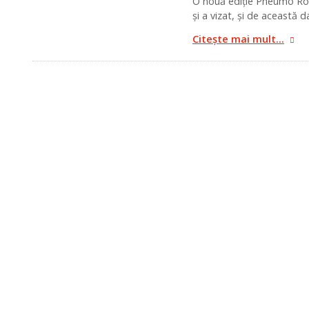
O nouă ediție Pneumo Ro
și a vizat, și de această 
Citește mai mult...