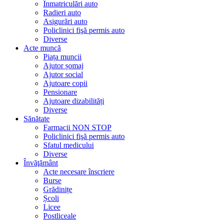
Înmatriculări auto
Radieri auto
Asigurări auto
Policlinici fişă permis auto
Diverse
Acte muncă
Piața muncii
Ajutor șomaj
Ajutor social
Ajutoare copii
Pensionare
Ajutoare dizabilități
Diverse
Sănătate
Farmacii NON STOP
Policlinici fişă permis auto
Sfatul medicului
Diverse
Învăţământ
Acte necesare înscriere
Burse
Grădinițe
Școli
Licee
Postliceale