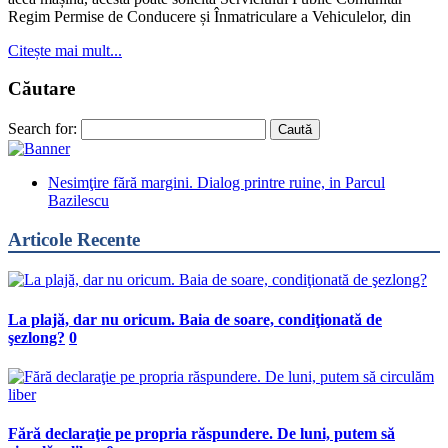
Regim Permise de Conducere și Înmatriculare a Vehiculelor, din
Citește mai mult...
Căutare
Search for:
Nesimţire fără margini. Dialog printre ruine, in Parcul
Bazilescu
Articole Recente
La plajă, dar nu oricum. Baia de soare, condiţionată de
şezlong?
0
Fără declaraţie pe propria răspundere. De luni, putem să