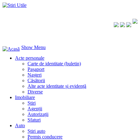
Show Menu
Acte personale
Carte de identitate (buletin)
Pașaport
Nașteri
Căsătorii
Alte acte identitate și evidență
Diverse
Imobiliare
Știri
Agenții
Autorizații
Sfaturi
Auto
Știri auto
Permis conducere