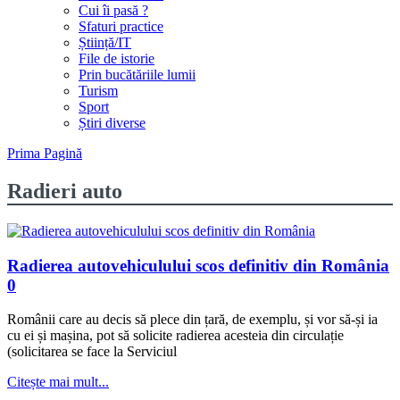
Cui îi pasă ?
Sfaturi practice
Știință/IT
File de istorie
Prin bucătăriile lumii
Turism
Sport
Știri diverse
Prima Pagină
Radieri auto
Radierea autovehiculului scos definitiv din România
0
Românii care au decis să plece din țară, de exemplu, și vor să-și ia
cu ei și mașina, pot să solicite radierea acesteia din circulație
(solicitarea se face la Serviciul
Citește mai mult...