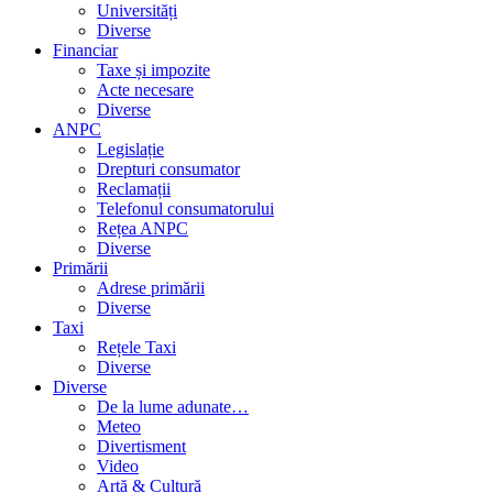
Universități
Diverse
Financiar
Taxe și impozite
Acte necesare
Diverse
ANPC
Legislație
Drepturi consumator
Reclamații
Telefonul consumatorului
Rețea ANPC
Diverse
Primării
Adrese primării
Diverse
Taxi
Rețele Taxi
Diverse
Diverse
De la lume adunate…
Meteo
Divertisment
Video
Artă & Cultură