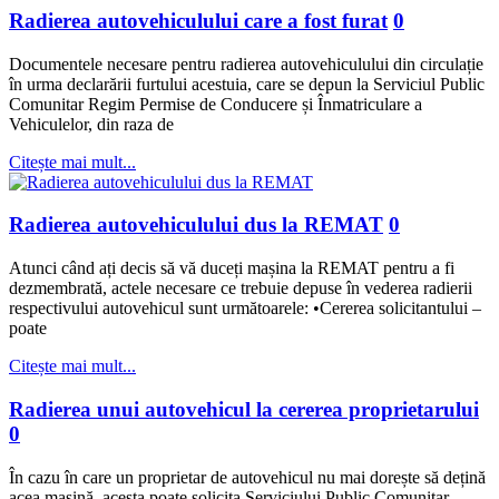
Radierea autovehiculului care a fost furat
0
Documentele necesare pentru radierea autovehiculului din circulație
în urma declarării furtului acestuia, care se depun la Serviciul Public
Comunitar Regim Permise de Conducere și Înmatriculare a
Vehiculelor, din raza de
Citește mai mult...
Radierea autovehiculului dus la REMAT
0
Atunci când ați decis să vă duceți mașina la REMAT pentru a fi
dezmembrată, actele necesare ce trebuie depuse în vederea radierii
respectivului autovehicul sunt următoarele: •Cererea solicitantului –
poate
Citește mai mult...
Radierea unui autovehicul la cererea proprietarului
0
În cazu în care un proprietar de autovehicul nu mai dorește să dețină
acea mașină, acesta poate solicita Serviciului Public Comunitar