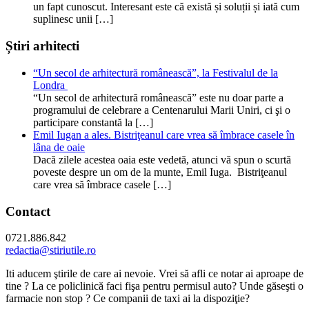
un fapt cunoscut. Interesant este că există și soluții și iată cum
suplinesc unii […]
Știri arhitecti
“Un secol de arhitectură românească”, la Festivalul de la
Londra
“Un secol de arhitectură românească” este nu doar parte a
programului de celebrare a Centenarului Marii Uniri, ci şi o
participare constantă la […]
Emil Iugan a ales. Bistriţeanul care vrea să îmbrace casele în
lâna de oaie
Dacă zilele acestea oaia este vedetă, atunci vă spun o scurtă
poveste despre un om de la munte, Emil Iuga. Bistriţeanul
care vrea să îmbrace casele […]
Contact
0721.886.842
redactia@stiriutile.ro
Iti aducem ştirile de care ai nevoie. Vrei să afli ce notar ai aproape de
tine ? La ce policlinică faci fişa pentru permisul auto? Unde găseşti o
farmacie non stop ? Ce companii de taxi ai la dispoziţie?