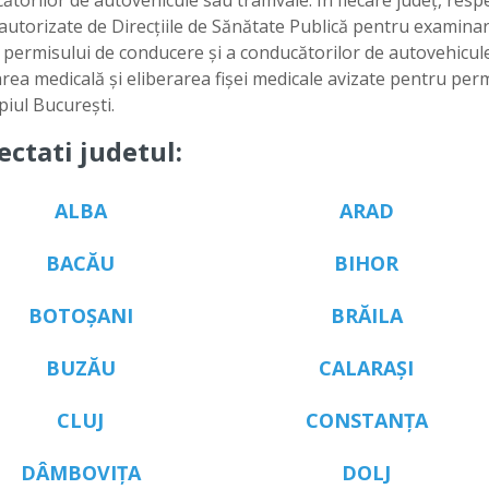
torilor de autovehicule sau tramvaie. În fiecare judeţ, respe
re autorizate de Direcţiile de Sănătate Publică pentru examina
 permisului de conducere şi a conducătorilor de autovehicul
area medicală şi eliberarea fişei medicale avizate pentru per
piul Bucureşti.
ectati judetul:
ALBA
ARAD
BACĂU
BIHOR
BOTOȘANI
BRĂILA
BUZĂU
CALARAȘI
CLUJ
CONSTANȚA
DÂMBOVIȚA
DOLJ