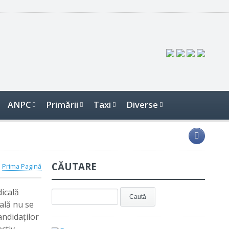
ANPC
Primării
Taxi
Diverse
CĂUTARE
Prima Pagină
icală
ală nu se
andidaţilor