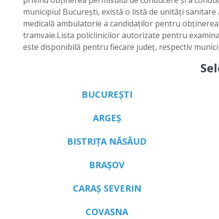
privind obţinerea permisului de conducere şi a conducă
municipiul Bucureşti, există o listă de unităţi sanita
medicală ambulatorie a candidaţilor pentru obţinerea
tramvaie.Lista policlinicilor autorizate pentru examin
este disponibilă pentru fiecare judeţ, respectiv munici
Sel
BUCUREȘTI
ARGEȘ
BISTRIȚA NĂSĂUD
BRAȘOV
CARAȘ SEVERIN
COVASNA