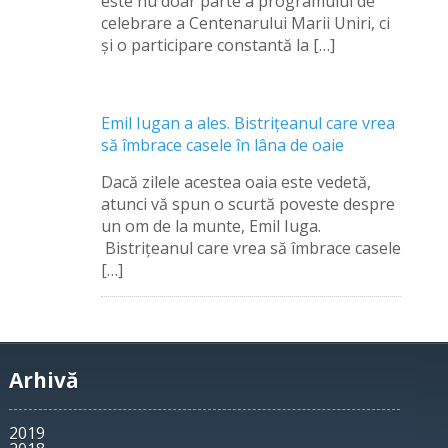
este nu doar parte a programului de
celebrare a Centenarului Marii Uniri, ci
şi o participare constantă la […]
Emil Iugan a ales. Bistriţeanul care vrea
să îmbrace casele în lâna de oaie
Dacă zilele acestea oaia este vedetă,
atunci vă spun o scurtă poveste despre
un om de la munte, Emil Iuga.
Bistriţeanul care vrea să îmbrace casele
[…]
Arhivă
2019