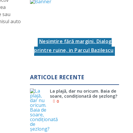
ctiv
rea
e sau
misul auto
Nesimţire fără margini. Dialog
printre ruine, in Parcul Bazilescu
ARTICOLE RECENTE
La plajă, dar nu oricum. Baia de
soare, condiţionată de şezlong?
0