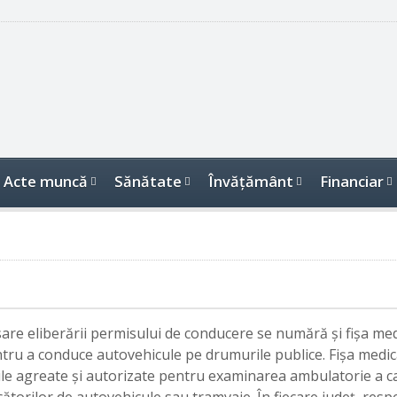
Acte muncă
Sănătate
Învăţământ
Financiar
sare eliberării permisului de conducere se numără şi fișa med
entru a conduce autovehicule pe drumurile publice. Fişa medic
ăţile agreate şi autorizate pentru examinarea ambulatorie a c