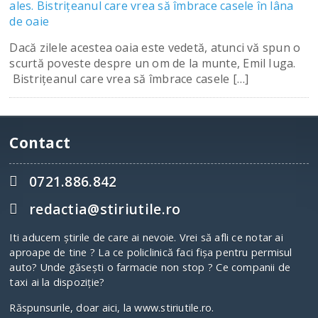
ales. Bistriţeanul care vrea să îmbrace casele în lâna
de oaie
Dacă zilele acestea oaia este vedetă, atunci vă spun o
scurtă poveste despre un om de la munte, Emil Iuga.
Bistriţeanul care vrea să îmbrace casele […]
Contact
0721.886.842
redactia@stiriutile.ro
Iti aducem ştirile de care ai nevoie. Vrei să afli ce notar ai
aproape de tine ? La ce policlinică faci fişa pentru permisul
auto? Unde găseşti o farmacie non stop ? Ce companii de
taxi ai la dispoziţie?
Răspunsurile, doar aici, la www.stiriutile.ro.