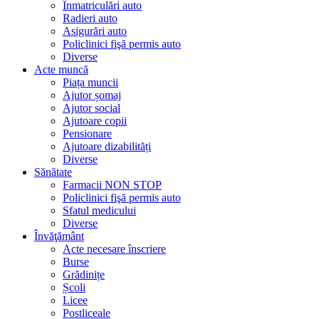
Înmatriculări auto
Radieri auto
Asigurări auto
Policlinici fişă permis auto
Diverse
Acte muncă
Piața muncii
Ajutor șomaj
Ajutor social
Ajutoare copii
Pensionare
Ajutoare dizabilități
Diverse
Sănătate
Farmacii NON STOP
Policlinici fişă permis auto
Sfatul medicului
Diverse
Învăţământ
Acte necesare înscriere
Burse
Grădinițe
Școli
Licee
Postliceale