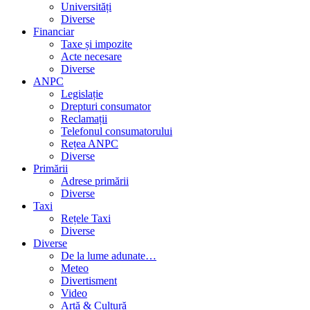
Universități
Diverse
Financiar
Taxe și impozite
Acte necesare
Diverse
ANPC
Legislație
Drepturi consumator
Reclamații
Telefonul consumatorului
Rețea ANPC
Diverse
Primării
Adrese primării
Diverse
Taxi
Rețele Taxi
Diverse
Diverse
De la lume adunate…
Meteo
Divertisment
Video
Artă & Cultură