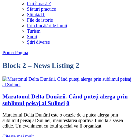
Cui îi pasă ?
Sfaturi practice
Știință/IT
File de istorie
Prin bucătăriile lumii
Turism
Sport
Știri diverse
Prima Pagină
Block 2 – News Listing 2
Maratonul Delta Dunării. Când puteţi alerga prin
sublimul peisaj al Sulinei
0
Maratonul Delta Dunării este o ocazie de a putea alerga prin
sublimul peisaj al Sulinei, manifestarea sportivă fiind la a şasea
ediţie. Un eveniment cu totul special va fi organizat
Citește mai mult...