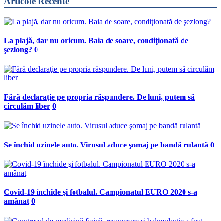
Articole Recente
La plajă, dar nu oricum. Baia de soare, condiţionată de
şezlong?
0
Fără declaraţie pe propria răspundere. De luni, putem să
circulăm liber
0
Se închid uzinele auto. Virusul aduce şomaj pe bandă rulantă
0
Covid-19 închide şi fotbalul. Campionatul EURO 2020 s-a
amânat
0