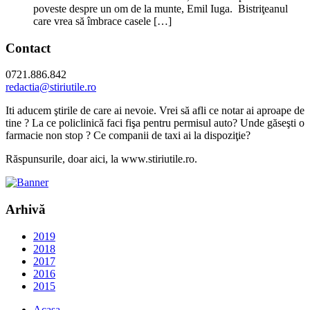
poveste despre un om de la munte, Emil Iuga. Bistriţeanul
care vrea să îmbrace casele […]
Contact
0721.886.842
redactia@stiriutile.ro
Iti aducem ştirile de care ai nevoie. Vrei să afli ce notar ai aproape de
tine ? La ce policlinică faci fişa pentru permisul auto? Unde găseşti o
farmacie non stop ? Ce companii de taxi ai la dispoziţie?
Răspunsurile, doar aici, la www.stiriutile.ro.
Arhivă
2019
2018
2017
2016
2015
Acasa