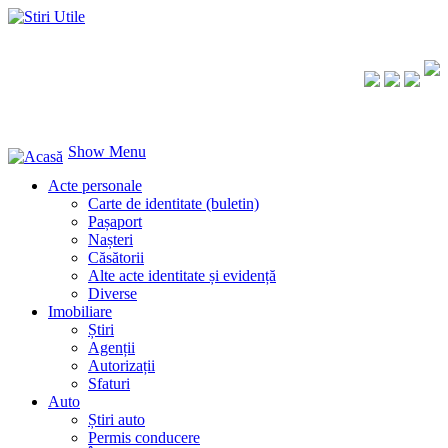
Show Menu
Acte personale
Carte de identitate (buletin)
Pașaport
Nașteri
Căsătorii
Alte acte identitate și evidență
Diverse
Imobiliare
Știri
Agenții
Autorizații
Sfaturi
Auto
Știri auto
Permis conducere