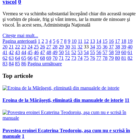
viscol
0
Vremea se va schimba substantial începând chiar din această noapte
şi vorbim de ploaie, frig şi vânt intens, iar la munte de ninsoare şi
viscol. În acest sens, Administraţia Naţională
Citește mai mult...
Pagina anterioară
1
2
3
4
5
6
7
8
9
10
11
12
13
14
15
16
17
18
19
20
21
22
23
24
25
26
27
28
29
30
31
32
33
34
35
36
37
38
39
40
41
42
43
44
45
46
47
48
49
50
51
52
53
54
55
56
57
58
59
60
61
62
63
64
65
66
67
68
69
70
71
72
73
74
75
76
77
78
79
80
81
82
83
84
85
86
Pagina următoare
Top articole
Eroina de la Mărăşeşti, eliminată din manualele de istorie
11
Povestea eroinei Ecaterina Teodoroiu, aşa cum nu e scrisă în
manuale
1