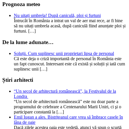
Prognoza meteo
Nu uitați umbrela! După caniculă, ploi și furtuni
Întrucât în România a intrat un val de aer mai rece, ar fi bine
să nu uitați umbrela acasă, după caniculă fiind anunțate ploi și
furtuni. […]
De la lume adunate…
Soluții. Cum suplinesc unii proprietari lipsa de personal
Că este deja o criză importantă de personal în România este
un fapt cunoscut. Interesant este că există și soluții și iată cum
suplinesc unii […]
Știri arhitecti
“Un secol de arhitectură românească”, la Festivalul de la
Londra
“Un secol de arhitectură românească” este nu doar parte a
programului de celebrare a Centenarului Marii Uniri, ci şi o
participare constantă la […]
Emil Iugan a ales. Bistriţeanul care vrea să îmbrace casele în
lâna de oaie
Dacă zilele acestea oaia este vedetă, atunci vă spun o scurtă