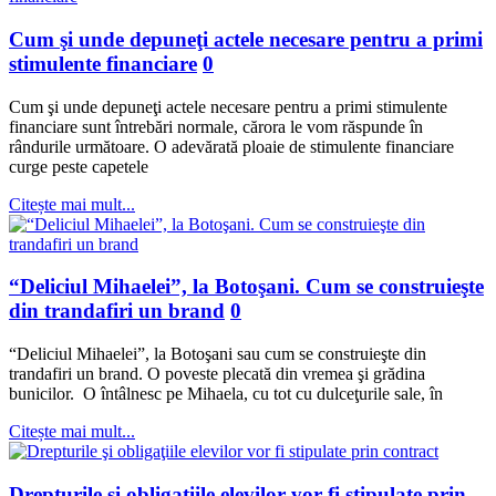
Cum şi unde depuneţi actele necesare pentru a primi
stimulente financiare
0
Cum şi unde depuneţi actele necesare pentru a primi stimulente
financiare sunt întrebări normale, cărora le vom răspunde în
rândurile următoare. O adevărată ploaie de stimulente financiare
curge peste capetele
Citește mai mult...
“Deliciul Mihaelei”, la Botoşani. Cum se construieşte
din trandafiri un brand
0
“Deliciul Mihaelei”, la Botoşani sau cum se construieşte din
trandafiri un brand. O poveste plecată din vremea şi grădina
bunicilor. O întâlnesc pe Mihaela, cu tot cu dulceţurile sale, în
Citește mai mult...
Drepturile şi obligaţiile elevilor vor fi stipulate prin