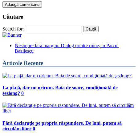
Căutare
Search for:
Nesimţire fără margini. Dialog printre ruine, in Parcul
Bazilescu
Articole Recente
La plajă, dar nu oricum. Baia de soare, condiţionată de
şezlong?
0
Fără declaraţie pe propria răspundere. De luni, putem să
circulăm liber
0