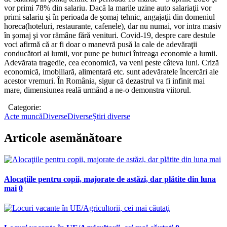
vor primi 78% din salariu. Dacă la marile uzine auto salariaţii vor
primi salariu şi în perioada de şomaj tehnic, angajaţii din domeniul
horeca(hoteluri, restaurante, cafenele), dar nu numai, vor intra masiv
în şomaj şi vor rămâne fără venituri. Covid-19, despre care destule
voci afirmă că ar fi doar o manevră pusă la cale de adevăraţii
conducători ai lumii, vor pune pe butuci întreaga economie a lumii.
Adevărata tragedie, cea economică, va veni peste câteva luni. Criză
economică, imobiliară, alimentară etc. sunt adevăratele încercări ale
acestor vremuri. În România, sigur că dezastrul va fi infinit mai
mare, dimensiunea reală urmând a ne-o demonstra viitorul.
Categorie:
Acte muncă
Diverse
Diverse
Știri diverse
Articole asemănătoare
Alocaţiile pentru copii, majorate de astăzi, dar plătite din luna
mai
0