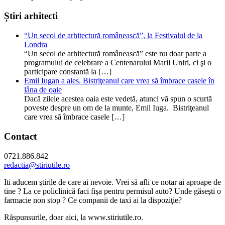
Știri arhitecti
“Un secol de arhitectură românească”, la Festivalul de la
Londra
“Un secol de arhitectură românească” este nu doar parte a
programului de celebrare a Centenarului Marii Uniri, ci şi o
participare constantă la […]
Emil Iugan a ales. Bistriţeanul care vrea să îmbrace casele în
lâna de oaie
Dacă zilele acestea oaia este vedetă, atunci vă spun o scurtă
poveste despre un om de la munte, Emil Iuga. Bistriţeanul
care vrea să îmbrace casele […]
Contact
0721.886.842
redactia@stiriutile.ro
Iti aducem ştirile de care ai nevoie. Vrei să afli ce notar ai aproape de
tine ? La ce policlinică faci fişa pentru permisul auto? Unde găseşti o
farmacie non stop ? Ce companii de taxi ai la dispoziţie?
Răspunsurile, doar aici, la www.stiriutile.ro.