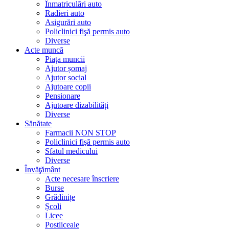
Înmatriculări auto
Radieri auto
Asigurări auto
Policlinici fişă permis auto
Diverse
Acte muncă
Piața muncii
Ajutor șomaj
Ajutor social
Ajutoare copii
Pensionare
Ajutoare dizabilități
Diverse
Sănătate
Farmacii NON STOP
Policlinici fişă permis auto
Sfatul medicului
Diverse
Învăţământ
Acte necesare înscriere
Burse
Grădinițe
Școli
Licee
Postliceale