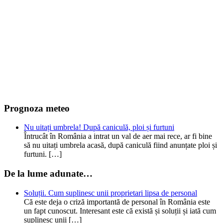
Prognoza meteo
Nu uitați umbrela! După caniculă, ploi și furtuni
Întrucât în România a intrat un val de aer mai rece, ar fi bine
să nu uitați umbrela acasă, după caniculă fiind anunțate ploi și
furtuni. […]
De la lume adunate…
Soluții. Cum suplinesc unii proprietari lipsa de personal
Că este deja o criză importantă de personal în România este
un fapt cunoscut. Interesant este că există și soluții și iată cum
suplinesc unii […]