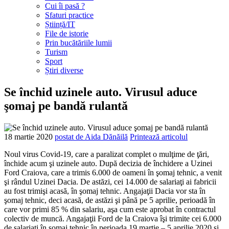
Cui îi pasă ?
Sfaturi practice
Știință/IT
File de istorie
Prin bucătăriile lumii
Turism
Sport
Știri diverse
Se închid uzinele auto. Virusul aduce
şomaj pe bandă rulantă
18 martie
2020
postat de Aida Dănăilă
Printează articolul
Noul virus Covid-19, care a paralizat complet o mulţime de ţări,
închide acum şi uzinele auto. După decizia de închidere a Uzinei
Ford Craiova, care a trimis 6.000 de oameni în şomaj tehnic, a venit
şi rândul Uzinei Dacia. De astăzi, cei 14.000 de salariaţi ai fabricii
au fost trimişi acasă, în şomaj tehnic. Angajaţii Dacia vor sta în
şomaj tehnic, deci acasă, de astăzi şi până pe 5 aprilie, perioadă în
care vor primi 85 % din salariu, aşa cum este aprobat în contractul
colectiv de muncă. Angajaţii Ford de la Craiova îşi trimite cei 6.000
de salariaţi în şomaj tehnic în perioada 19 martie – 5 aprilie 2020 şi