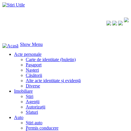
Show Menu
Acte personale
Carte de identitate (buletin)
Pașaport
Nașteri
Căsătorii
Alte acte identitate și evidență
Diverse
Imobiliare
Știri
Agenții
Autorizații
Sfaturi
Auto
Știri auto
Permis conducere