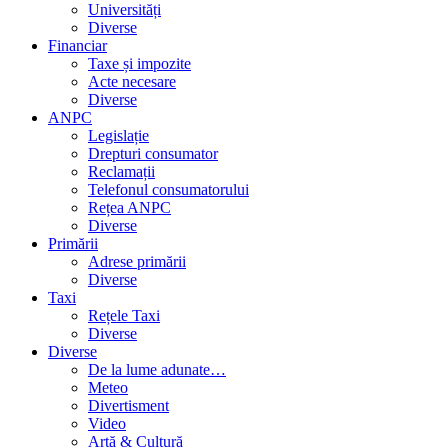
Universități
Diverse
Financiar
Taxe și impozite
Acte necesare
Diverse
ANPC
Legislație
Drepturi consumator
Reclamații
Telefonul consumatorului
Rețea ANPC
Diverse
Primării
Adrese primării
Diverse
Taxi
Rețele Taxi
Diverse
Diverse
De la lume adunate…
Meteo
Divertisment
Video
Artă & Cultură