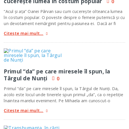
cucereşte lumea în costum popular
0
“Acul şi aţa” Oanei Pârvan sau cum cucereşte olteanca lumea
în costum popular. O poveste despre o femeie puternică şi cu
un devotament nemărginit pentru pasiunea ei. Dacă ar fi
Citește mai mult...
Primul “da” pe care miresele îl spun, la
Târgul de Nunţi
0
Primul “da” pe care miresele îl spun, la Târgul de Nunţi. Da,
acolo este locul unde tinerele spun primul „da”, ca o repetiţie
înaintea marelui eveniment. Pe Mihaela am cunoscut-o
Citește mai mult...