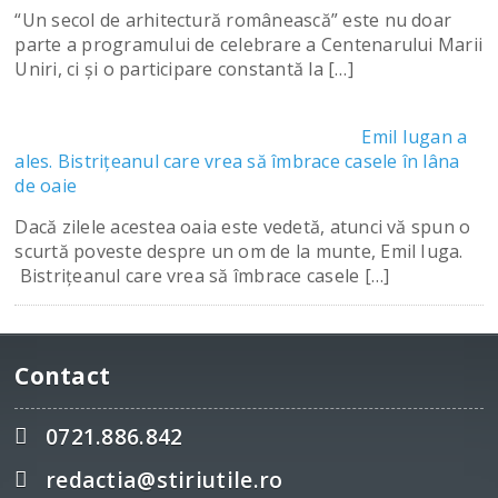
“Un secol de arhitectură românească” este nu doar
parte a programului de celebrare a Centenarului Marii
Uniri, ci şi o participare constantă la […]
Emil Iugan a
ales. Bistriţeanul care vrea să îmbrace casele în lâna
de oaie
Dacă zilele acestea oaia este vedetă, atunci vă spun o
scurtă poveste despre un om de la munte, Emil Iuga.
Bistriţeanul care vrea să îmbrace casele […]
Contact
0721.886.842
redactia@stiriutile.ro