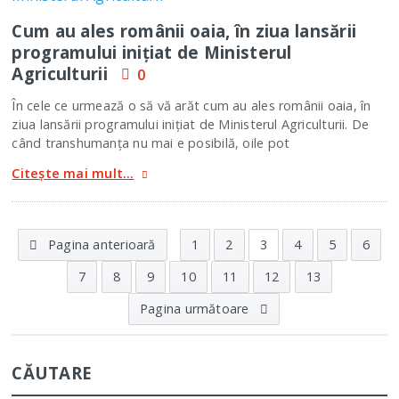
Cum au ales românii oaia, în ziua lansării
programului iniţiat de Ministerul
Agriculturii
0
În cele ce urmează o să vă arăt cum au ales românii oaia, în
ziua lansării programului iniţiat de Ministerul Agriculturii. De
când transhumanţa nu mai e posibilă, oile pot
Citește mai mult...
Pagina anterioară
1
2
3
4
5
6
7
8
9
10
11
12
13
Pagina următoare
CĂUTARE