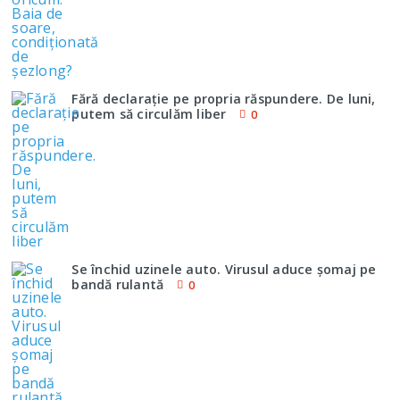
Fără declaraţie pe propria răspundere. De luni,
putem să circulăm liber
0
Se închid uzinele auto. Virusul aduce şomaj pe
bandă rulantă
0