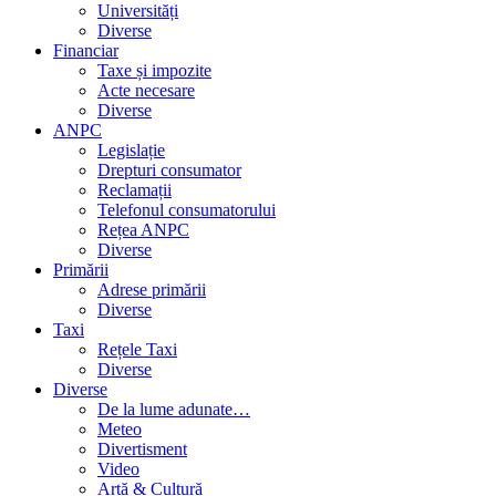
Universități
Diverse
Financiar
Taxe și impozite
Acte necesare
Diverse
ANPC
Legislație
Drepturi consumator
Reclamații
Telefonul consumatorului
Rețea ANPC
Diverse
Primării
Adrese primării
Diverse
Taxi
Rețele Taxi
Diverse
Diverse
De la lume adunate…
Meteo
Divertisment
Video
Artă & Cultură