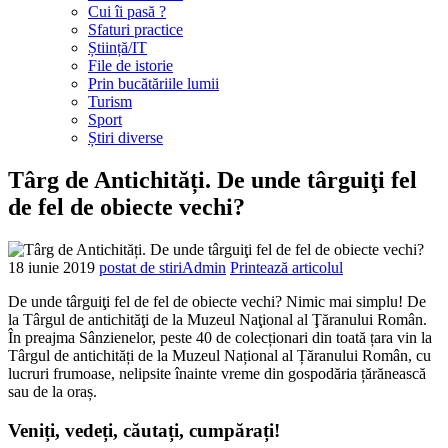
Cui îi pasă ?
Sfaturi practice
Știință/IT
File de istorie
Prin bucătăriile lumii
Turism
Sport
Știri diverse
Târg de Antichități. De unde târguiţi fel
de fel de obiecte vechi?
18 iunie
2019
postat de stiriAdmin
Printează articolul
De unde târguiţi fel de fel de obiecte vechi? Nimic mai simplu! De
la Târgul de antichităţi de la Muzeul Naţional al Ţăranului Român.
În preajma Sânzienelor, peste 40 de colecționari din toată țara vin la
Târgul de antichități de la Muzeul Național al Țăranului Român, cu
lucruri frumoase, nelipsite înainte vreme din gospodăria țărănească
sau de la oraș.
Veniți, vedeți, căutați, cumpărați!