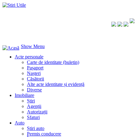
Show Menu
Acte personale
Carte de identitate (buletin)
Pașaport
Nașteri
Căsătorii
Alte acte identitate și evidență
Diverse
Imobiliare
Știri
Agenții
Autorizații
Sfaturi
Auto
Știri auto
Permis conducere