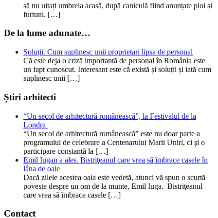
să nu uitați umbrela acasă, după caniculă fiind anunțate ploi și
furtuni. […]
De la lume adunate…
Soluții. Cum suplinesc unii proprietari lipsa de personal
Că este deja o criză importantă de personal în România este
un fapt cunoscut. Interesant este că există și soluții și iată cum
suplinesc unii […]
Știri arhitecti
“Un secol de arhitectură românească”, la Festivalul de la
Londra
“Un secol de arhitectură românească” este nu doar parte a
programului de celebrare a Centenarului Marii Uniri, ci şi o
participare constantă la […]
Emil Iugan a ales. Bistriţeanul care vrea să îmbrace casele în
lâna de oaie
Dacă zilele acestea oaia este vedetă, atunci vă spun o scurtă
poveste despre un om de la munte, Emil Iuga. Bistriţeanul
care vrea să îmbrace casele […]
Contact