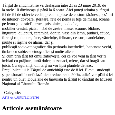
Târgul de antichități se va desfăşura între 21 și 23 iunie 2019, de
la orele 10 dimineața și până la 6 seara. Aici puteți admira și târgui
fel de fel de obiecte vechi, precum: piese de costum țărănesc, țesături
de interior (covoare, ștergare, fețe de pernă și fețe de masă), icoane
pe lemn și pe sticlă, cruci, pristolnice, podoabe,
mobilier crestat, pictat – lăzi de zestre, mese, scaune, blidare,
lingurare, dulapuri, ceramică, donițe, vase din lemn, putinei, căuce,
furci și roți de tors, fuse, vârtelnițe, felinare, ceasuri, candelabre,
piulițe și râșnițe de alamă, dar și
publicații socio-etnografice din perioada interbelică, bancnote vechi,
timbre cu subiecte etnografice şi multe altele.
Şi cum prin târg tot omul zăboveşte, cei ce vor veni la târg vor fi
îmbiaţi cu prăjituri, turtă dulce, cozonaci, miere, dar și bragă sau
țuică. Cu siguranţă, din târg nu vor lipsi plantele de leac.
Preţul biletului la Târgul de antichităţi este de 8 lei. Elevii, studenţii
şi pensionarii beneficiază de o reducere de 50 %, adică vor plăti 4 lei
pentru un bilet. Două zile de târguială la târgul (o)rânduit de Muzeul
Național al Țăranului Român.
Categorie:
Artă & Cultură
Diverse
Articole asemănătoare