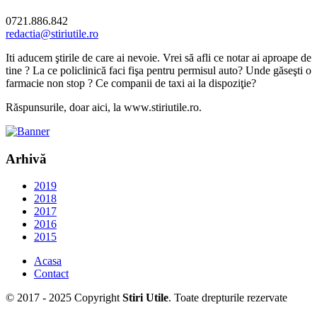
0721.886.842
redactia@stiriutile.ro
Iti aducem ştirile de care ai nevoie. Vrei să afli ce notar ai aproape de
tine ? La ce policlinică faci fişa pentru permisul auto? Unde găseşti o
farmacie non stop ? Ce companii de taxi ai la dispoziţie?
Răspunsurile, doar aici, la www.stiriutile.ro.
Arhivă
2019
2018
2017
2016
2015
Acasa
Contact
© 2017 - 2025 Copyright
Stiri Utile
. Toate drepturile rezervate