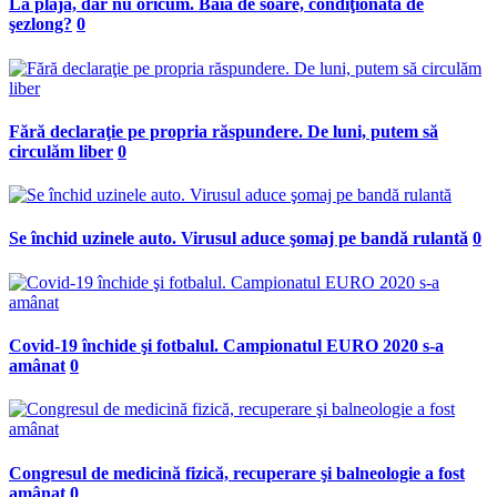
La plajă, dar nu oricum. Baia de soare, condiţionată de
şezlong?
0
Fără declaraţie pe propria răspundere. De luni, putem să
circulăm liber
0
Se închid uzinele auto. Virusul aduce şomaj pe bandă rulantă
0
Covid-19 închide şi fotbalul. Campionatul EURO 2020 s-a
amânat
0
Congresul de medicină fizică, recuperare şi balneologie a fost
amânat
0