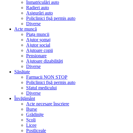
Înmatriculări auto
Radieri auto
Asigurări auto
Policlinici fişă permis auto
Diverse
Acte muncă
Piața muncii
Ajutor șomaj
Ajutor social
Ajutoare copii
Pensionare
Ajutoare dizabilități
Diverse
Sănătate
Farmacii NON STOP
Policlinici fişă permis auto
Sfatul medicului
Diverse
Învăţământ
Acte necesare înscriere
Burse
Grădinițe
Școli
Licee
Postliceale