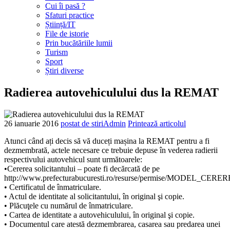
Cui îi pasă ?
Sfaturi practice
Știință/IT
File de istorie
Prin bucătăriile lumii
Turism
Sport
Știri diverse
Radierea autovehiculului dus la REMAT
26 ianuarie
2016
postat de stiriAdmin
Printează articolul
Atunci când ați decis să vă duceți mașina la REMAT pentru a fi
dezmembrată, actele necesare ce trebuie depuse în vederea radierii
respectivului autovehicul sunt următoarele:
•Cererea solicitantului – poate fi decărcată de pe
http://www.prefecturabucuresti.ro/resurse/permise/MODEL_CERERE
• Certificatul de înmatriculare.
• Actul de identitate al solicitantului, în original şi copie.
• Plăcuţele cu numărul de înmatriculare.
• Cartea de identitate a autovehiculului, în original şi copie.
• Documentul care atestă dezmembrarea, casarea sau predarea unei