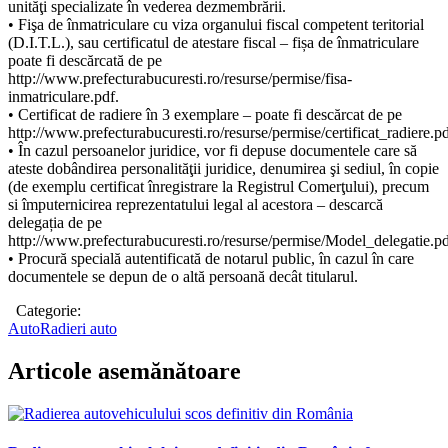
unităţi specializate în vederea dezmembrării.
• Fişa de înmatriculare cu viza organului fiscal competent teritorial
(D.I.T.L.), sau certificatul de atestare fiscal – fișa de înmatriculare
poate fi descărcată de pe
http://www.prefecturabucuresti.ro/resurse/permise/fisa-
inmatriculare.pdf.
• Certificat de radiere în 3 exemplare – poate fi descărcat de pe
http://www.prefecturabucuresti.ro/resurse/permise/certificat_radiere.pd
• În cazul persoanelor juridice, vor fi depuse documentele care să
ateste dobândirea personalităţii juridice, denumirea şi sediul, în copie
(de exemplu certificat înregistrare la Registrul Comerţului), precum
si împuternicirea reprezentatului legal al acestora – descarcă
delegația de pe
http://www.prefecturabucuresti.ro/resurse/permise/Model_delegatie.pd
• Procură specială autentificată de notarul public, în cazul în care
documentele se depun de o altă persoană decât titularul.
Categorie:
Auto
Radieri auto
Articole asemănătoare