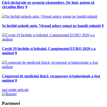
Fără declaraţie pe propria răspundere. De luni, putem să
circulăm liber
0
Se închid uzinele auto. Virusul aduce şomaj pe bandă rulantă
0
Covid-19 închide şi fotbalul. Campionatul EURO 2020 s-a
amânat
0
Congresul de medicină fizică, recuperare şi balneologie a fost
amânat
0
mai multe articole
Parteneri