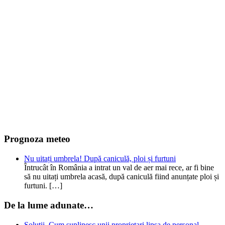
Prognoza meteo
Nu uitați umbrela! După caniculă, ploi și furtuni
Întrucât în România a intrat un val de aer mai rece, ar fi bine
să nu uitați umbrela acasă, după caniculă fiind anunțate ploi și
furtuni. […]
De la lume adunate…
Soluții. Cum suplinesc unii proprietari lipsa de personal