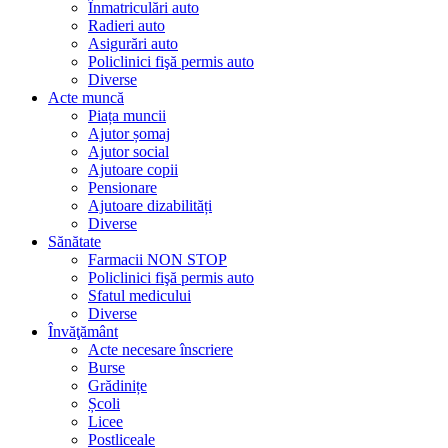
Înmatriculări auto
Radieri auto
Asigurări auto
Policlinici fişă permis auto
Diverse
Acte muncă
Piața muncii
Ajutor șomaj
Ajutor social
Ajutoare copii
Pensionare
Ajutoare dizabilități
Diverse
Sănătate
Farmacii NON STOP
Policlinici fişă permis auto
Sfatul medicului
Diverse
Învăţământ
Acte necesare înscriere
Burse
Grădinițe
Școli
Licee
Postliceale