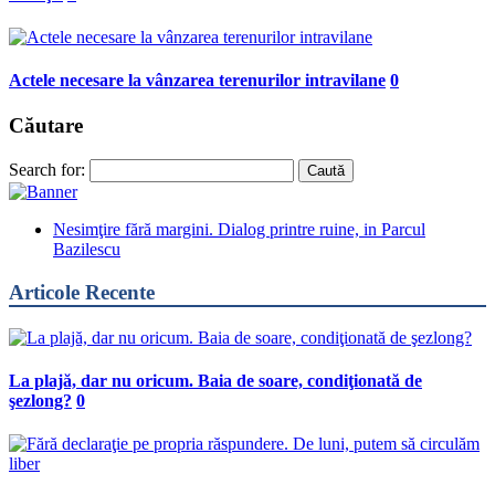
Actele necesare la vânzarea terenurilor intravilane
0
Căutare
Search for:
Nesimţire fără margini. Dialog printre ruine, in Parcul
Bazilescu
Articole Recente
La plajă, dar nu oricum. Baia de soare, condiţionată de
şezlong?
0