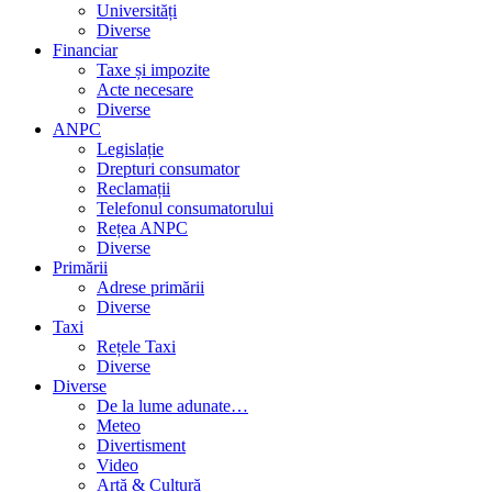
Universități
Diverse
Financiar
Taxe și impozite
Acte necesare
Diverse
ANPC
Legislație
Drepturi consumator
Reclamații
Telefonul consumatorului
Rețea ANPC
Diverse
Primării
Adrese primării
Diverse
Taxi
Rețele Taxi
Diverse
Diverse
De la lume adunate…
Meteo
Divertisment
Video
Artă & Cultură