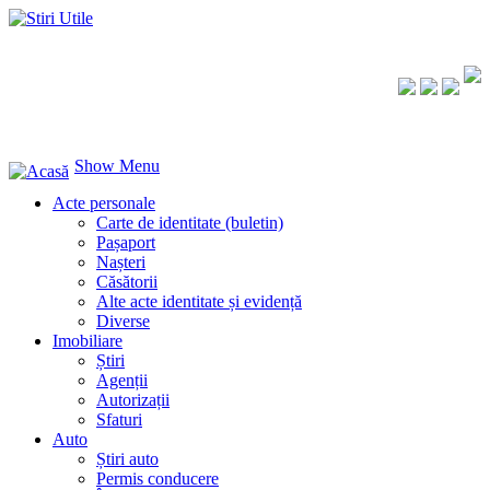
Show Menu
Acte personale
Carte de identitate (buletin)
Pașaport
Nașteri
Căsătorii
Alte acte identitate și evidență
Diverse
Imobiliare
Știri
Agenții
Autorizații
Sfaturi
Auto
Știri auto
Permis conducere