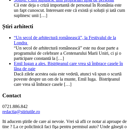
Că este deja o criză importantă de personal în România este
un fapt cunoscut. Interesant este că există și soluții și iată cum
suplinesc unii […]
Știri arhitecti
“Un secol de arhitectură românească”, la Festivalul de la
Londra
“Un secol de arhitectură românească” este nu doar parte a
programului de celebrare a Centenarului Marii Uniri, ci şi o
participare constantă la […]
Emil Iugan a ales. Bistriţeanul care vrea să îmbrace casele în
lâna de oaie
Dacă zilele acestea oaia este vedetă, atunci vă spun o scurtă
poveste despre un om de la munte, Emil Iuga. Bistriţeanul
care vrea să îmbrace casele […]
Contact
0721.886.842
redactia@stiriutile.ro
Iti aducem ştirile de care ai nevoie. Vrei să afli ce notar ai aproape de
tine ? La ce policlinică faci fişa pentru permisul auto? Unde găseşti o