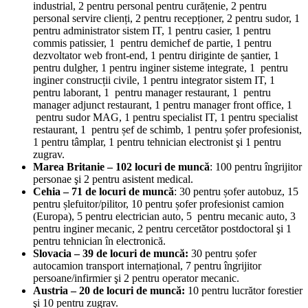
industrial, 2 pentru personal pentru curățenie, 2 pentru
personal servire clienți, 2 pentru recepționer, 2 pentru sudor, 1
pentru administrator sistem IT, 1 pentru casier, 1 pentru
commis patissier, 1 pentru demichef de partie, 1 pentru
dezvoltator web front-end, 1 pentru diriginte de șantier, 1
pentru dulgher, 1 pentru inginer sisteme integrate, 1 pentru
inginer construcții civile, 1 pentru integrator sistem IT, 1
pentru laborant, 1 pentru manager restaurant, 1 pentru
manager adjunct restaurant, 1 pentru manager front office, 1
pentru sudor MAG, 1 pentru specialist IT, 1 pentru specialist
restaurant, 1 pentru șef de schimb, 1 pentru șofer profesionist,
1 pentru tâmplar, 1 pentru tehnician electronist şi 1 pentru
zugrav.
Marea Britanie – 102 locuri de muncă
: 100 pentru îngrijitor
personae şi 2 pentru asistent medical.
Cehia – 71 de locuri de muncă
: 30 pentru șofer autobuz, 15
pentru șlefuitor/pilitor, 10 pentru șofer profesionist camion
(Europa), 5 pentru electrician auto, 5 pentru mecanic auto, 3
pentru inginer mecanic, 2 pentru cercetător postdoctoral şi 1
pentru tehnician în electronică.
Slovacia – 39 de locuri de muncă:
30 pentru șofer
autocamion transport internațional, 7 pentru îngrijitor
persoane/infirmier şi 2 pentru operator mecanic.
Austria – 20 de locuri de muncă:
10 pentru lucrător forestier
şi 10 pentru zugrav.