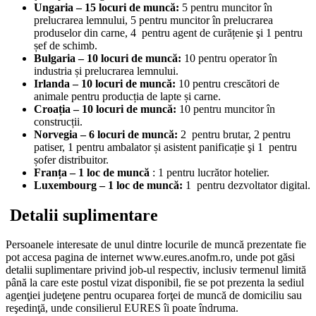
Ungaria – 15 locuri de muncă:
5 pentru muncitor în
prelucrarea lemnului, 5 pentru muncitor în prelucrarea
produselor din carne, 4
pentru agent de curățenie şi 1 pentru
șef de schimb.
Bulgaria – 10 locuri de muncă:
10 pentru operator în
industria și prelucrarea lemnului.
Irlanda – 10 locuri de muncă:
10 pentru crescători de
animale pentru producția de lapte și carne.
Croația – 10 locuri de muncă:
10 pentru muncitor în
construcții.
Norvegia – 6 locuri de muncă:
2
pentru brutar, 2 pentru
patiser, 1
pentru ambalator și asistent panificație şi 1
pentru
șofer distribuitor.
Franța – 1 loc de muncă
: 1 pentru lucrător hotelier.
Luxembourg – 1 loc de muncă:
1
pentru dezvoltator digital.
Detalii suplimentare
Persoanele interesate de unul dintre locurile de muncă prezentate fie
pot accesa pagina de internet www.eures.anofm.ro, unde pot găsi
detalii suplimentare privind job-ul respectiv, inclusiv termenul limită
până la care este postul vizat disponibil, fie se pot prezenta la sediul
agenţiei judeţene pentru ocuparea forţei de muncă de domiciliu sau
reşedinţă, unde consilierul EURES îi poate îndruma.