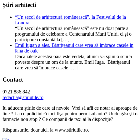
Știri arhitecti
“Un secol de arhitectură românească”, la Festivalul de la
Londra
“Un secol de arhitectură românească” este nu doar parte a
programului de celebrare a Centenarului Marii Uniri, ci şi o
participare constantă la […]
Emil Iugan a ales. Bistriţeanul care vrea să îmbrace casele în
lâna de oaie
Dacă zilele acestea oaia este vedetă, atunci vă spun o scurtă
poveste despre un om de la munte, Emil Iuga. Bistriţeanul
care vrea să îmbrace casele […]
Contact
0721.886.842
redactia@stiriutile.ro
Iti aducem ştirile de care ai nevoie. Vrei să afli ce notar ai aproape de
tine ? La ce policlinică faci fişa pentru permisul auto? Unde găseşti o
farmacie non stop ? Ce companii de taxi ai la dispoziţie?
Răspunsurile, doar aici, la www.stiriutile.ro.