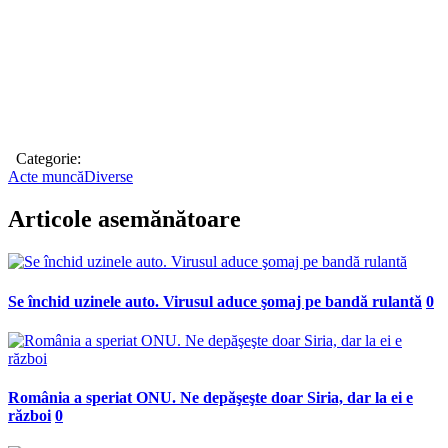
Categorie:
Acte muncă
Diverse
Articole asemănătoare
Se închid uzinele auto. Virusul aduce şomaj pe bandă rulantă
0
România a speriat ONU. Ne depăşeşte doar Siria, dar la ei e
război
0