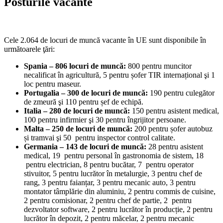
Posturile vacante
Cele 2.064 de locuri de muncă vacante în UE sunt disponibile în
următoarele ţări:
Spania –
806 locuri de muncă:
800 pentru muncitor
necalificat în agricultură, 5 pentru șofer TIR internațional şi 1
loc pentru maseur.
Portugalia – 300 de locuri de muncă:
190 pentru culegător
de zmeură şi 110 pentru șef de echipă.
Italia – 280 de locuri de muncă:
150 pentru asistent medical,
100 pentru infirmier şi 30 pentru îngrijitor persoane.
Malta – 250 de locuri de muncă:
200 pentru șofer autobuz
și tramvai şi 50 pentru inspector control calitate.
Germania –
143 de locuri de muncă:
28 pentru asistent
medical, 19 pentru personal în gastronomia de sistem, 18
pentru electrician, 8 pentru bucătar, 7 pentru operator
stivuitor, 5 pentru lucrător în metalurgie, 3 pentru chef de
rang, 3 pentru faianțar, 3 pentru mecanic auto, 3 pentru
montator tâmplărie din aluminiu, 2 pentru commis de cuisine,
2 pentru comisionar, 2 pentru chef de partie, 2 pentru
dezvoltator software, 2 pentru lucrător în producție, 2 pentru
lucrător în depozit, 2 pentru măcelar, 2 pentru mecanic