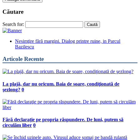
Căutare
Search for:
Nesimţire fără margini. Dialog printre ruine, in Parcul
Bazilescu
Articole Recente
La plajă, dar nu oricum. Baia de soare, condiţionată de
şezlong?
0
Fără declaraţie pe propria răspundere. De luni, putem să
circulăm liber
0