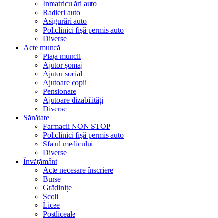
Înmatriculări auto
Radieri auto
Asigurări auto
Policlinici fişă permis auto
Diverse
Acte muncă
Piața muncii
Ajutor șomaj
Ajutor social
Ajutoare copii
Pensionare
Ajutoare dizabilități
Diverse
Sănătate
Farmacii NON STOP
Policlinici fişă permis auto
Sfatul medicului
Diverse
Învăţământ
Acte necesare înscriere
Burse
Grădinițe
Școli
Licee
Postliceale