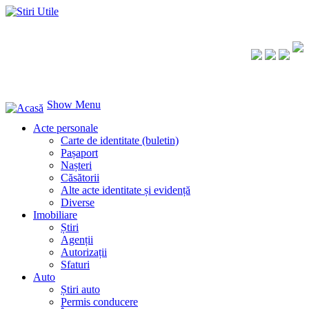
Show Menu
Acte personale
Carte de identitate (buletin)
Pașaport
Nașteri
Căsătorii
Alte acte identitate și evidență
Diverse
Imobiliare
Știri
Agenții
Autorizații
Sfaturi
Auto
Știri auto
Permis conducere