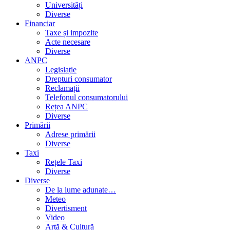
Universități
Diverse
Financiar
Taxe și impozite
Acte necesare
Diverse
ANPC
Legislație
Drepturi consumator
Reclamații
Telefonul consumatorului
Rețea ANPC
Diverse
Primării
Adrese primării
Diverse
Taxi
Rețele Taxi
Diverse
Diverse
De la lume adunate…
Meteo
Divertisment
Video
Artă & Cultură