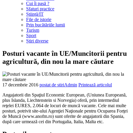
Cui îi pasă ?
Sfaturi practice
Știință/IT
File de istorie
Prin bucătăriile lumii
Turism
Sport
Știri diverse
Posturi vacante în UE/Muncitorii pentru
agricultură, din nou la mare căutare
17 decembrie
2016
postat de stiriAdmin
Printează articolul
Angajatorii din Spaţiul Economic European, (Uniunea Europeană,
plus Islanda, Liechtenstein si Norvegia) oferă, prin intermediul
reţelei EURES, 2.064 de locuri de muncă vacante. Cele mai multe
posturi, potrivit site-ului Agenţiei Naţionale pentru Ocuparea Forţei
de Muncă (www.anofm.ro) sunt oferite de angajatorii din Spania,
după care urmează cei din Portugalia, Italia, Malta etc.