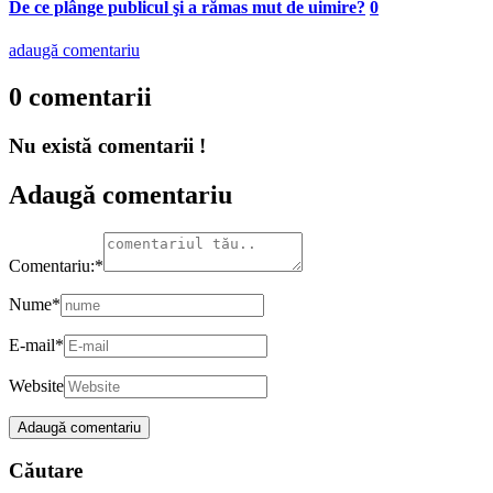
De ce plânge publicul şi a rămas mut de uimire?
0
adaugă comentariu
0 comentarii
Nu există comentarii !
Adaugă comentariu
Comentariu:
*
Nume
*
E-mail
*
Website
Căutare