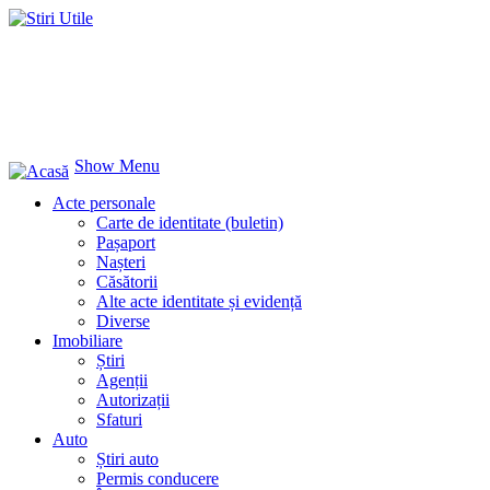
Show Menu
Acte personale
Carte de identitate (buletin)
Pașaport
Nașteri
Căsătorii
Alte acte identitate și evidență
Diverse
Imobiliare
Știri
Agenții
Autorizații
Sfaturi
Auto
Știri auto
Permis conducere