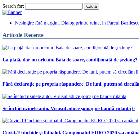
Search for:
Nesimţire fără margini. Dialog printre ruine, in Parcul Bazilesc
Articole Recente
La plajă, dar nu oricum. Baia de soare, condiţionată de şezlong?
Fără declaraţie pe propria răspundere. De luni, putem să circulă
Se închid uzinele auto. Virusul aduce şomaj pe bandă rulantă
0
Covid-19 închide şi fotbalul. Campionatul EURO 2020 s-a amâna