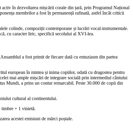
 activ în dezvoltarea mișcării corale din țară, prin Programul Național
nența membrilor a fost în permanență rafinată, astfel încât criticii
nalele colinde, compoziții contemporane și lucrări vocal-instrumentale.
, cu caracter liric, specifică secolului al XVI-lea.
t. Ansamblul a fost primit de fiecare dată cu entuziasm din partea
ritul european în mintea și inima copiilor, odată cu dragostea pentru
celei mai ample mișcări de integrare socială prin intermediul cântului
ntus Mundi, a prins un contur remarcabil. Peste 30.000 de copii din
iului cultural al continentului.
 timbre + 1 vinietă.
area acestei emisiuni de mărci poștale.