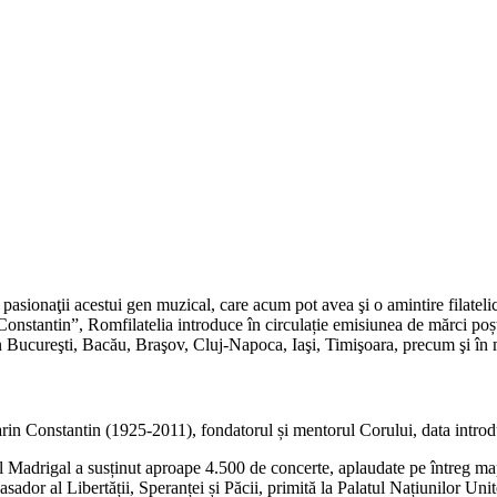
 pasionaţii acestui gen muzical, care acum pot avea şi o amintire filate
nstantin”, Romfilatelia introduce în circulație emisiunea de mărci poșta
 Bucureşti, Bacău, Braşov, Cluj-Napoca, Iaşi, Timişoara, precum şi în
i
in Constantin (1925-2011), fondatorul și mentorul Corului, data introduce
orul Madrigal a susținut aproape 4.500 de concerte, aplaudate pe întreg 
sador al Libertății, Speranței și Păcii, primită la Palatul Națiunilor Uni