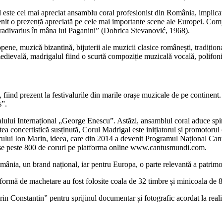
 este cel mai apreciat ansamblu coral profesionist din România, implicat
nit o prezență apreciată pe cele mai importante scene ale Europei. Compo
tradivarius în mâna lui Paganini” (Dobrica Stevanović, 1968).
pene, muzică bizantină, bijuterii ale muzicii clasice românești, tradițio
edievală, madrigalul fiind o scurtă compoziție muzicală vocală, polifonică
, fiind prezent la festivalurile din marile orașe muzicale de pe continen
s”.
valului Internațional „George Enescu”. Astăzi, ansamblul coral aduce spi
a concertistică susținută, Corul Madrigal este inițiatorul și promotorul 
jorului Ion Marin, ideea, care din 2014 a devenit Programul Național Ca
crise peste 800 de coruri pe platforma online www.cantusmundi.com.
ânia, un brand național, iar pentru Europa, o parte relevantă a patrimon
formă de machetare au fost folosite coala de 32 timbre și minicoala de 8
Constantin” pentru sprijinul documentar și fotografic acordat la realiz