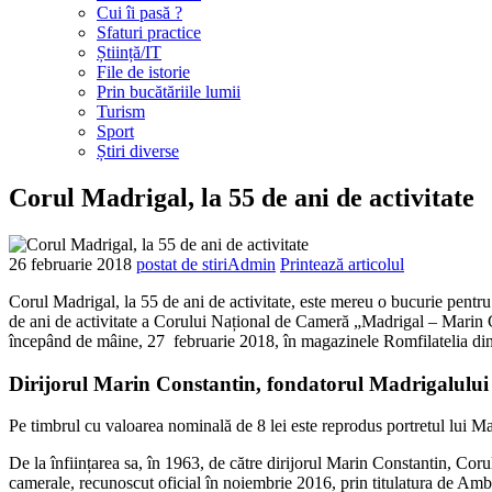
Cui îi pasă ?
Sfaturi practice
Știință/IT
File de istorie
Prin bucătăriile lumii
Turism
Sport
Știri diverse
Corul Madrigal, la 55 de ani de activitate
26 februarie
2018
postat de stiriAdmin
Printează articolul
Corul Madrigal, la 55 de ani de activitate, este mereu o bucurie pentru
de ani de activitate a Corului Național de Cameră „Madrigal – Marin Co
începând de mâine, 27 februarie 2018, în magazinele Romfilatelia din
Dirijorul Marin Constantin, fondatorul Madrigalulu
Pe timbrul cu valoarea nominală de 8 lei este reprodus portretul lui Mar
De la înființarea sa, în 1963, de către dirijorul Marin Constantin, C
camerale, recunoscut oficial în noiembrie 2016, prin titulatura de Amba