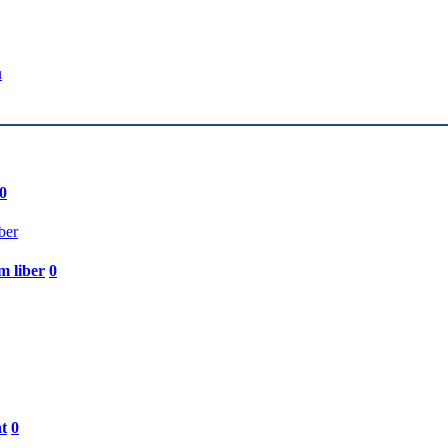
u
0
m liber
0
t
0