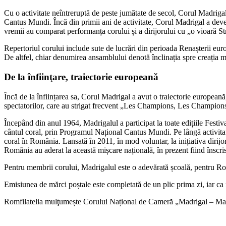
Cu o activitate neîntreruptă de peste jumătate de secol, Corul Madrigal
Cantus Mundi. Încă din primii ani de activitate, Corul Madrigal a deve
vremii au comparat performanța corului și a dirijorului cu „o vioară S
Repertoriul corului include sute de lucrări din perioada Renașterii euro
De altfel, chiar denumirea ansamblului denotă înclinația spre creația m
De la înfiinţare, traiectorie europeană
Încă de la înființarea sa, Corul Madrigal a avut o traiectorie europeană
spectatorilor, care au strigat frecvent „Les Champions, Les Champion
Începând din anul 1964, Madrigalul a participat la toate edițiile Festi
cântul coral, prin Programul Național Cantus Mundi. Pe lângă activitate
coral în România. Lansată în 2011, în mod voluntar, la inițiativa diri
România au aderat la această mișcare națională, în prezent fiind îns
Pentru membrii corului, Madrigalul este o adevărată școală, pentru Rom
Emisiunea de mărci poștale este completată de un plic prima zi, iar ca 
Romfilatelia mulţumește Corului Național de Cameră „Madrigal – Marin 