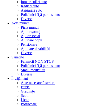
Înmatriculări auto
Radieri auto
Asigurări auto
Policlinici fişă permis auto
Diverse
Acte muncă
Piața muncii
Ajutor șomaj
Ajutor social
Ajutoare copii
Pensionare
Ajutoare dizabilități
Diverse
Sănătate
Farmacii NON STOP
Policlinici fişă permis auto
Sfatul medicului
Diverse
Învăţământ
Acte necesare înscriere
Burse
Grădinițe
Școli
Licee
Postliceale