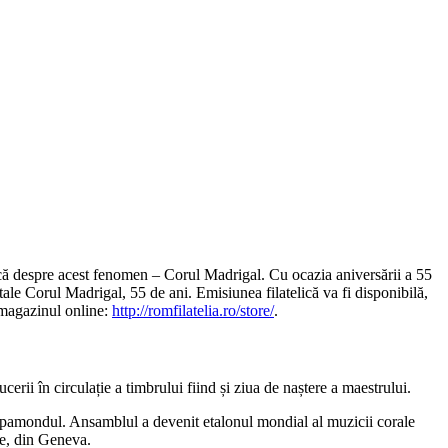
lică despre acest fenomen – Corul Madrigal. Cu ocazia aniversării a 55
le Corul Madrigal, 55 de ani. Emisiunea filatelică va fi disponibilă,
 magazinul online:
http://romfilatelia.ro/store/
.
rii în circulație a timbrului fiind și ziua de naștere a maestrului.
mapamondul. Ansamblul a devenit etalonul mondial al muzicii corale
te, din Geneva.