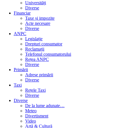
Universități
Diverse
Financiar
Taxe și impozite
Acte necesare
Diverse
ANPC
Legislație
Drepturi consumator
Reclamații
Telefonul consumatorului
Rețea ANPC
Diverse
Primării
Adrese primării
Diverse
Taxi
Rețele Taxi
Diverse
Diverse
De la lume adunate…
Meteo
Divertisment
Video
Artă & Cultură