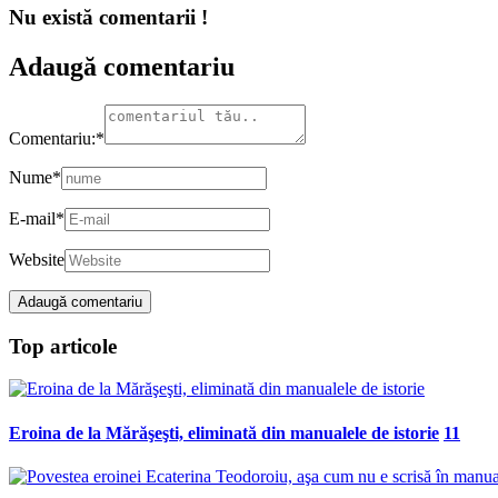
Nu există comentarii !
Adaugă comentariu
Comentariu:
*
Nume
*
E-mail
*
Website
Top articole
Eroina de la Mărăşeşti, eliminată din manualele de istorie
11