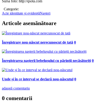
Sursa foto: http://qsota.com
Categorie:
Acte identitate și evidență
Nașteri
Articole asemănătoare
Înregistrare nou-născut nerecunoscut de tată
0
Înregistrarea nașterii bebelușului cu părinții necăsătoriți
0
Unde și în ce interval se declară nou-născutul
0
adaugă comentariu
0 comentarii