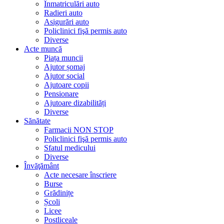
Înmatriculări auto
Radieri auto
Asigurări auto
Policlinici fişă permis auto
Diverse
Acte muncă
Piața muncii
Ajutor șomaj
Ajutor social
Ajutoare copii
Pensionare
Ajutoare dizabilități
Diverse
Sănătate
Farmacii NON STOP
Policlinici fişă permis auto
Sfatul medicului
Diverse
Învăţământ
Acte necesare înscriere
Burse
Grădinițe
Școli
Licee
Postliceale