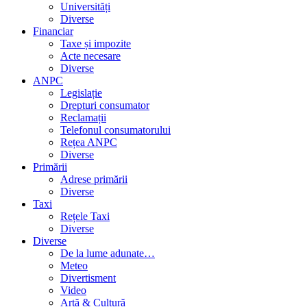
Universități
Diverse
Financiar
Taxe și impozite
Acte necesare
Diverse
ANPC
Legislație
Drepturi consumator
Reclamații
Telefonul consumatorului
Rețea ANPC
Diverse
Primării
Adrese primării
Diverse
Taxi
Rețele Taxi
Diverse
Diverse
De la lume adunate…
Meteo
Divertisment
Video
Artă & Cultură