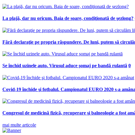
La plajă, dar nu oricum. Baia de soare, condiţionată de şezlong?
Fără declaraţie pe propria răspundere. De luni, putem să circulă
Se închid uzinele auto. Virusul aduce şomaj pe bandă rulantă
0
Covid-19 închide şi fotbalul. Campionatul EURO 2020 s-a amâna
Congresul de medicină fizică, recuperare şi balneologie a fost am
mai multe articole