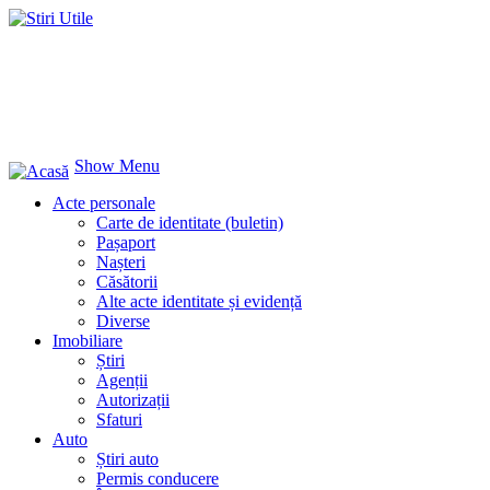
Show Menu
Acte personale
Carte de identitate (buletin)
Pașaport
Nașteri
Căsătorii
Alte acte identitate și evidență
Diverse
Imobiliare
Știri
Agenții
Autorizații
Sfaturi
Auto
Știri auto
Permis conducere