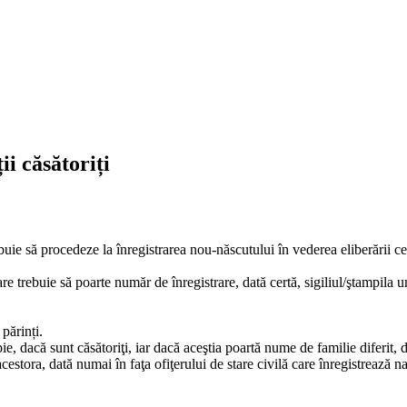
ii căsătoriți
buie să procedeze la înregistrarea nou-născutului în vederea eliberării cert
care trebuie să poarte număr de înregistrare, dată certă, sigiliul/ştampila 
 părinți.
copie, dacă sunt căsătoriţi, iar dacă aceştia poartă nume de familie diferit,
cestora, dată numai în faţa ofiţerului de stare civilă care înregistrează 