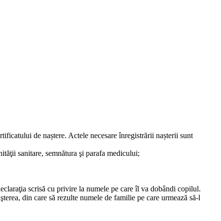
ificatului de naștere. Actele necesare înregistrării nașterii sunt
unităţii sanitare, semnătura şi parafa medicului;
 declaraţia scrisă cu privire la numele pe care îl va dobândi copilul.
naşterea, din care să rezulte numele de familie pe care urmează să-l