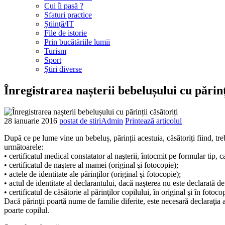
Cui îi pasă ?
Sfaturi practice
Știință/IT
File de istorie
Prin bucătăriile lumii
Turism
Sport
Știri diverse
Înregistrarea nașterii bebelușului cu părinț
28 ianuarie
2016
postat de stiriAdmin
Printează articolul
După ce pe lume vine un bebeluș, părinții acestuia, căsătoriți fiind, tre
următoarele:
• certificatul medical constatator al naşterii, întocmit pe formular tip, 
• certificatul de naştere al mamei (original şi fotocopie);
• actele de identitate ale părinților (original şi fotocopie);
• actul de identitate al declarantului, dacă naşterea nu este declarată de
• certificatul de căsătorie al părinţilor copilului, în original şi în foto
Dacă părinţii poartă nume de familie diferite, este necesară declaraţia a
poarte copilul.