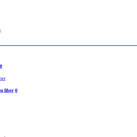
u
0
m liber
0