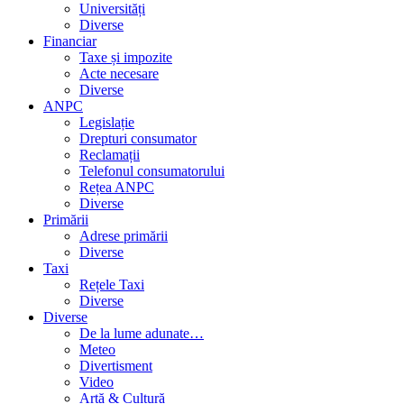
Universități
Diverse
Financiar
Taxe și impozite
Acte necesare
Diverse
ANPC
Legislație
Drepturi consumator
Reclamații
Telefonul consumatorului
Rețea ANPC
Diverse
Primării
Adrese primării
Diverse
Taxi
Rețele Taxi
Diverse
Diverse
De la lume adunate…
Meteo
Divertisment
Video
Artă & Cultură