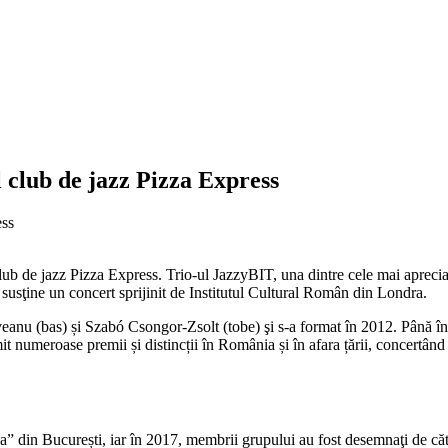
 club de jazz Pizza Express
ub de jazz Pizza Express. Trio-ul JazzyBIT, una dintre cele mai apreciat
susţine un concert sprijinit de Institutul Cultural Român din Londra.
anu (bas) și Szabó Csongor-Zsolt (tobe) şi s-a format în 2012. Până în
 numeroase premii și distincții în România și în afara țării, concertând 
” din București, iar în 2017, membrii grupului au fost desemnaţi de căt