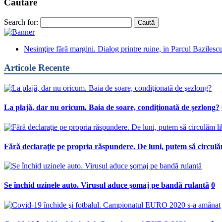
Căutare
Search for:
Nesimţire fără margini. Dialog printre ruine, in Parcul Bazilesc
Articole Recente
La plajă, dar nu oricum. Baia de soare, condiţionată de şezlong?
Fără declaraţie pe propria răspundere. De luni, putem să circulă
Se închid uzinele auto. Virusul aduce şomaj pe bandă rulantă
0