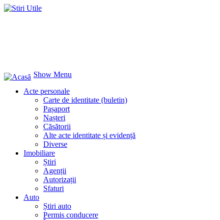
Show Menu
Acte personale
Carte de identitate (buletin)
Pașaport
Nașteri
Căsătorii
Alte acte identitate și evidență
Diverse
Imobiliare
Știri
Agenții
Autorizații
Sfaturi
Auto
Știri auto
Permis conducere