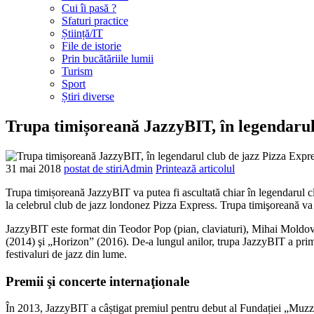
Cui îi pasă ?
Sfaturi practice
Știință/IT
File de istorie
Prin bucătăriile lumii
Turism
Sport
Știri diverse
Trupa timișoreană JazzyBIT, în legendarul
31 mai
2018
postat de stiriAdmin
Printează articolul
Trupa timișoreană JazzyBIT va putea fi ascultată chiar în legendarul cl
la celebrul club de jazz londonez Pizza Express. Trupa timişoreană va 
JazzyBIT este format din Teodor Pop (pian, claviaturi), Mihai Moldove
(2014) şi „Horizon” (2016). De-a lungul anilor, trupa JazzyBIT a primit
festivaluri de jazz din lume.
Premii şi concerte internaţionale
În 2013, JazzyBIT a câștigat premiul pentru debut al Fundației „Muzza