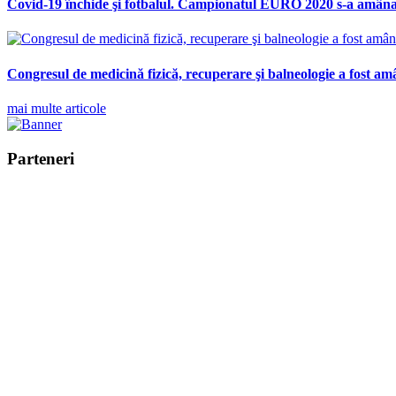
Covid-19 închide şi fotbalul. Campionatul EURO 2020 s-a amâna
Congresul de medicină fizică, recuperare şi balneologie a fost am
mai multe articole
Parteneri