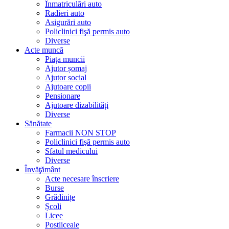
Înmatriculări auto
Radieri auto
Asigurări auto
Policlinici fişă permis auto
Diverse
Acte muncă
Piața muncii
Ajutor șomaj
Ajutor social
Ajutoare copii
Pensionare
Ajutoare dizabilități
Diverse
Sănătate
Farmacii NON STOP
Policlinici fişă permis auto
Sfatul medicului
Diverse
Învăţământ
Acte necesare înscriere
Burse
Grădinițe
Școli
Licee
Postliceale