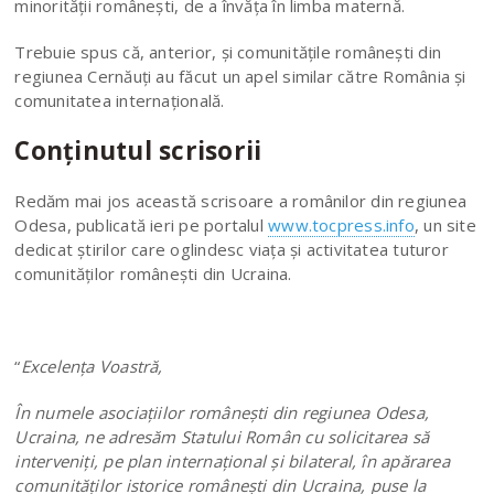
minorităţii româneşti, de a învăţa în limba maternă.
Trebuie spus că, anterior, şi comunităţile româneşti din
regiunea Cernăuţi au făcut un apel similar către România şi
comunitatea internaţională.
Conţinutul scrisorii
Redăm mai jos această scrisoare a românilor din regiunea
Odesa, publicată ieri pe portalul
www.tocpress.info
, un site
dedicat ştirilor care oglindesc viaţa şi activitatea tuturor
comunităţilor româneşti din Ucraina.
“
Excelența Voastră,
În numele asociațiilor românești din regiunea Odesa,
Ucraina, ne adresăm Statului Român cu solicitarea să
interveniți, pe plan internațional și bilateral, în apărarea
comunităților istorice românești din Ucraina, puse la