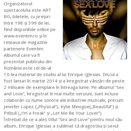
Organizatorul
spectacolului este ART
BG, biletele, cu preţuri
între 198 şi 399 de lei,
fiind disponibile online pe
www.eventim.ro şi în
reţeaua de magazine
partenere Eventim.
Albumul care va fi
prezentat publicului din
România este cel de-al
10-lea material de studio al lui Enrique Iglesias. Discul a
fost lansat în martie 2014 și a înregistrat vânzări de peste
2 milioane de exemplare în întreaga lume. Pe albumul ”Sex
and Love”, înregistrat în mai multe versiuni, sunt incluse
colaborări cu nume sonore ale industriei muzicale, precum
Jennifer Lopez („Physical”), Kylie Minogue(„Beautiful”) și
Pitbull („I’m a Freak” și „Let Me Be Your Lover”).
Întrebat de ce a ales titlul ”Sex and Love” pentru noul său
album, Enrique Iglesias a subliniat că dragostea și sexul