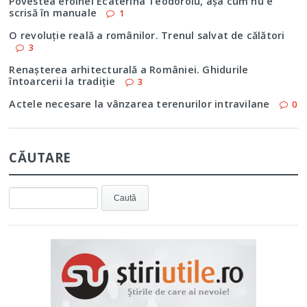
Povestea eroinei Ecaterina Teodoroiu, aşa cum nu e
scrisă în manuale
1
O revoluţie reală a românilor. Trenul salvat de călători
3
Renaşterea arhitecturală a României. Ghidurile
întoarcerii la tradiţie
3
Actele necesare la vânzarea terenurilor intravilane
0
CĂUTARE