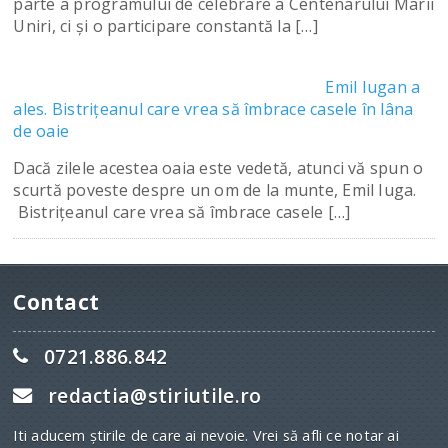
parte a programului de celebrare a Centenarului Marii
Uniri, ci şi o participare constantă la […]
Emil Iugan a
ales. Bistriţeanul care vrea să îmbrace casele în lâna
de oaie
Dacă zilele acestea oaia este vedetă, atunci vă spun o
scurtă poveste despre un om de la munte, Emil Iuga.
Bistriţeanul care vrea să îmbrace casele […]
Contact
0721.886.842
redactia@stiriutile.ro
Iti aducem ştirile de care ai nevoie. Vrei să afli ce notar ai