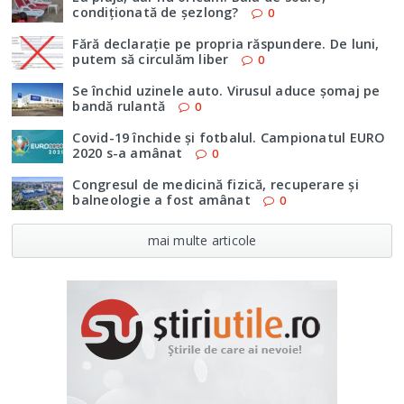
condiţionată de şezlong?
0
Fără declaraţie pe propria răspundere. De luni,
putem să circulăm liber
0
Se închid uzinele auto. Virusul aduce şomaj pe
bandă rulantă
0
Covid-19 închide şi fotbalul. Campionatul EURO
2020 s-a amânat
0
Congresul de medicină fizică, recuperare şi
balneologie a fost amânat
0
mai multe articole