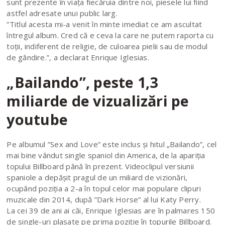
sunt prezente în viața fiecăruia dintre noi, piesele lui fiind
astfel adresate unui public larg.
”Titlul acesta mi-a venit în minte imediat ce am ascultat
întregul album. Cred că e ceva la care ne putem raporta cu
toții, indiferent de religie, de culoarea pielii sau de modul
de gândire.”, a declarat Enrique Iglesias.
„Bailando”, peste 1,3
miliarde de vizualizări pe
youtube
Pe albumul ”Sex and Love” este inclus și hitul „Bailando”, cel
mai bine vândut single spaniol din America, de la apariția
topului Billboard până în prezent. Videoclipul versiunii
spaniole a depășit pragul de un miliard de vizionări,
ocupând poziția a 2-a în topul celor mai populare clipuri
muzicale din 2014, după ”Dark Horse” al lui Katy Perry.
La cei 39 de ani ai căi, Enrique Iglesias are în palmares 150
de single-uri plasate pe prima poziție în topurile Billboard.