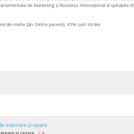
tamentului de Marketing şi Business Internaţional al spitalului 
i din multe ţări. Dintre pacienţi, 45% sunt străini.
ternare şi cazare
0