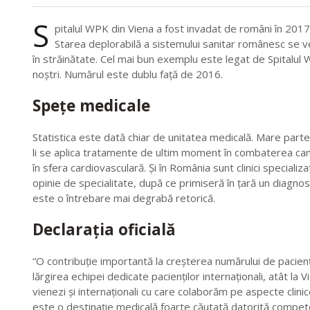
S
pitalul WPK din Viena a fost invadat de români în 2017
Starea deplorabilă a sistemului sanitar românesc se v
în străinătate. Cel mai bun exemplu este legat de Spitalul 
noştri. Numărul este dublu faţă de 2016.
Speţe medicale
Statistica este dată chiar de unitatea medicală. Mare parte d
li se aplica tratamente de ultim moment în combaterea canc
în sfera cardiovasculară. Şi în România sunt clinici specializ
opinie de specialitate, după ce primiseră în ţară un diagno
este o întrebare mai degrabă retorică.
Declaraţia oficială
“O contribuţie importantă la creşterea numărului de pacien
lărgirea echipei dedicate pacienţilor internaţionali, atât la
vienezi şi internaţionali cu care colaborăm pe aspecte clinice s
este o destinaţie medicală foarte căutată datorită competenţ