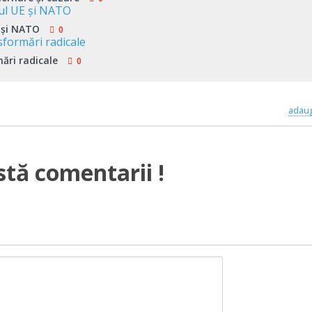
 şi NATO
0
ări radicale
0
adaug
stă comentarii !