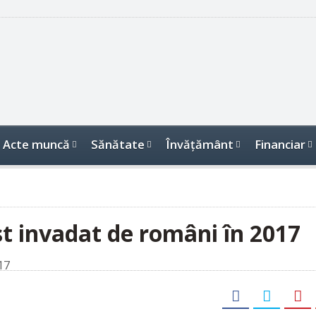
Acte muncă
Sănătate
Învăţământ
Financiar
st invadat de români în 2017