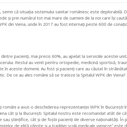
, semn că situaţia sistemului sanitar românesc este deplorabilă. De
ede şi prin numărul tot mai mare de oameni de la noi care îşi caut
WPK din Viena, unde în 2017 au fost internaţi peste 600 de conaţion
intre pacienţi, mai precis 60%, au apelat la serviciile acestei unit
erului. Restul au venit pentru ortopedie, medicină sportivă, trau
ate în aceste domenii. Au fost şi pacienţi care au căutat în străinăt
stic. De ce au ales românii să se trateze la Spitalul WPK din Viena
ţi români a avut-o deschiderea reprezentanţei WPK în Bucureşti î
 Viena cât şi la Bucureşti. Spitalul nostru este recomandat atât de că
au ştiinţifice, cât şi de foştii pacienţi de diverse naţionalităţi. În 
elor de elită oferite şi a tradiţiei şcolii medicale vieneze” este d