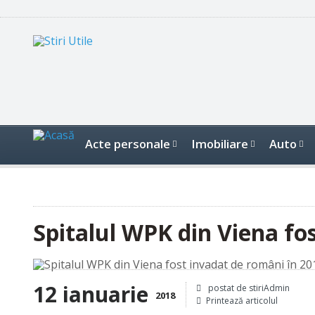
Acte personale
Imobiliare
Auto
Spitalul WPK din Viena fo
12 ianuarie
postat de stiriAdmin
2018
Printează articolul