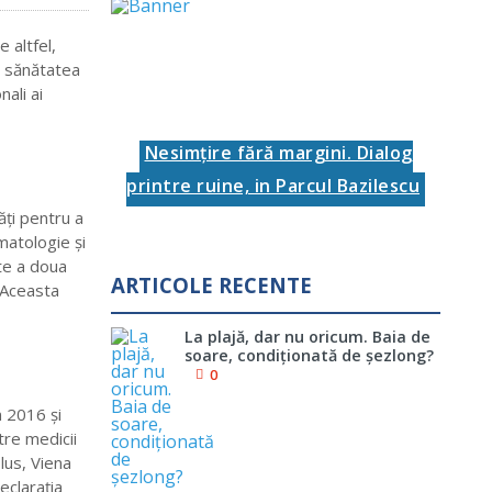
 altfel,
ă sănătatea
ali ai
Nesimţire fără margini. Dialog
printre ruine, in Parcul Bazilescu
ăţi pentru a
matologie şi
ate a doua
ARTICOLE RECENTE
? Aceasta
La plajă, dar nu oricum. Baia de
soare, condiţionată de şezlong?
0
n 2016 şi
tre medicii
plus, Viena
eclaraţia