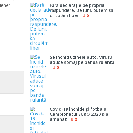
Wiener
Fără declaraţie pe propria
răspundere. De luni, putem să
circulăm liber
0
Se închid uzinele auto. Virusul
aduce şomaj pe bandă rulantă
0
Covid-19 închide şi fotbalul.
Campionatul EURO 2020 s-a
amânat
0