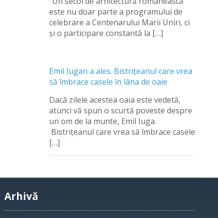
“Un secol de arhitectură românească”
este nu doar parte a programului de
celebrare a Centenarului Marii Uniri, ci
şi o participare constantă la […]
Emil Iugan a ales. Bistriţeanul care vrea
să îmbrace casele în lâna de oaie
Dacă zilele acestea oaia este vedetă,
atunci vă spun o scurtă poveste despre
un om de la munte, Emil Iuga.
Bistriţeanul care vrea să îmbrace casele
[…]
Arhivă