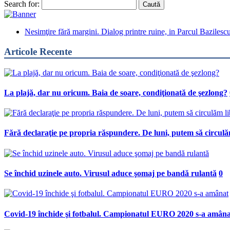
Search for:
Nesimţire fără margini. Dialog printre ruine, in Parcul Bazilesc
Articole Recente
La plajă, dar nu oricum. Baia de soare, condiţionată de şezlong?
Fără declaraţie pe propria răspundere. De luni, putem să circulă
Se închid uzinele auto. Virusul aduce şomaj pe bandă rulantă
0
Covid-19 închide şi fotbalul. Campionatul EURO 2020 s-a amâna