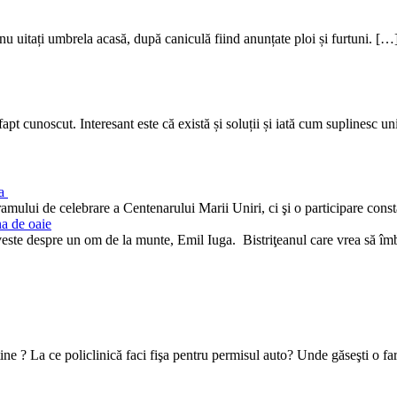
 nu uitați umbrela acasă, după caniculă fiind anunțate ploi și furtuni. […
pt cunoscut. Interesant este că există și soluții și iată cum suplinesc un
ra
mului de celebrare a Centenarului Marii Uniri, ci şi o participare cons
na de oaie
oveste despre un om de la munte, Emil Iuga. Bistriţeanul care vrea să î
e tine ? La ce policlinică faci fişa pentru permisul auto? Unde găseşti o f