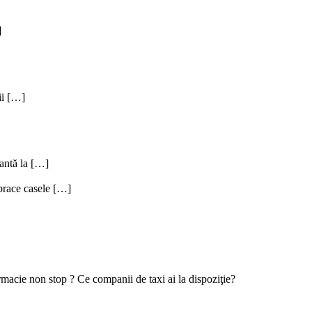
]
ii […]
tantă la […]
mbrace casele […]
armacie non stop ? Ce companii de taxi ai la dispoziţie?