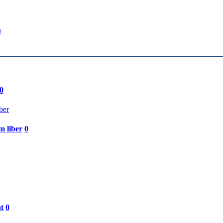
u
0
m liber
0
t
0