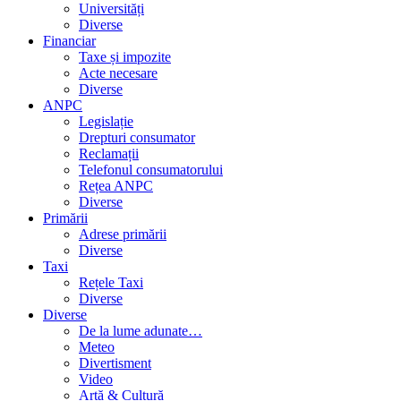
Universități
Diverse
Financiar
Taxe și impozite
Acte necesare
Diverse
ANPC
Legislație
Drepturi consumator
Reclamații
Telefonul consumatorului
Rețea ANPC
Diverse
Primării
Adrese primării
Diverse
Taxi
Rețele Taxi
Diverse
Diverse
De la lume adunate…
Meteo
Divertisment
Video
Artă & Cultură