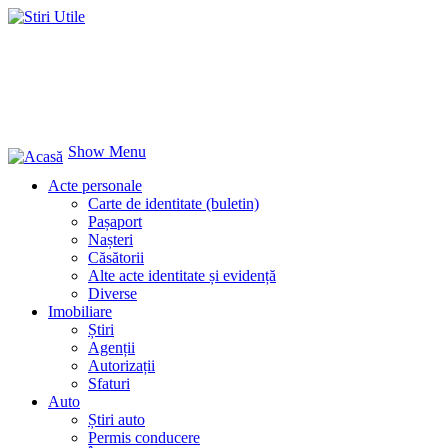
Show Menu
Acte personale
Carte de identitate (buletin)
Pașaport
Nașteri
Căsătorii
Alte acte identitate și evidență
Diverse
Imobiliare
Știri
Agenții
Autorizații
Sfaturi
Auto
Știri auto
Permis conducere