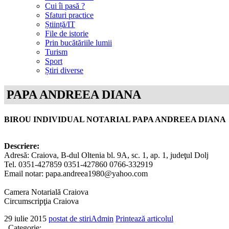
Cui îi pasă ?
Sfaturi practice
Știință/IT
File de istorie
Prin bucătăriile lumii
Turism
Sport
Știri diverse
PAPA ANDREEA DIANA
BIROU INDIVIDUAL NOTARIAL PAPA ANDREEA DIANA
Descriere:
Adresă: Craiova, B-dul Oltenia bl. 9A, sc. 1, ap. 1, judeţul Dolj
Tel. 0351-427859 0351-427860 0766-332919
Email notar: papa.andreea1980@yahoo.com
Camera Notarială Craiova
Circumscripţia Craiova
29 iulie
2015
postat de stiriAdmin
Printează articolul
Categorie: