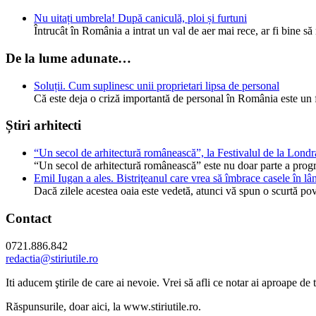
Nu uitați umbrela! După caniculă, ploi și furtuni
Întrucât în România a intrat un val de aer mai rece, ar fi bine să
De la lume adunate…
Soluții. Cum suplinesc unii proprietari lipsa de personal
Că este deja o criză importantă de personal în România este un fa
Știri arhitecti
“Un secol de arhitectură românească”, la Festivalul de la Lond
“Un secol de arhitectură românească” este nu doar parte a progra
Emil Iugan a ales. Bistriţeanul care vrea să îmbrace casele în lâ
Dacă zilele acestea oaia este vedetă, atunci vă spun o scurtă p
Contact
0721.886.842
redactia@stiriutile.ro
Iti aducem ştirile de care ai nevoie. Vrei să afli ce notar ai aproape d
Răspunsurile, doar aici, la www.stiriutile.ro.