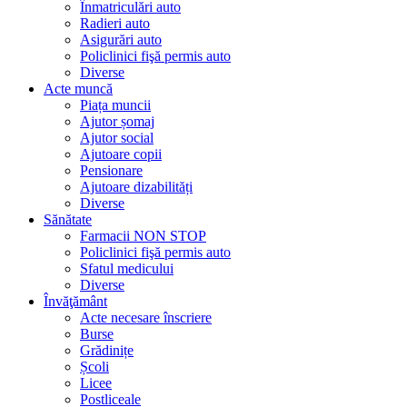
Înmatriculări auto
Radieri auto
Asigurări auto
Policlinici fişă permis auto
Diverse
Acte muncă
Piața muncii
Ajutor șomaj
Ajutor social
Ajutoare copii
Pensionare
Ajutoare dizabilități
Diverse
Sănătate
Farmacii NON STOP
Policlinici fişă permis auto
Sfatul medicului
Diverse
Învăţământ
Acte necesare înscriere
Burse
Grădinițe
Școli
Licee
Postliceale