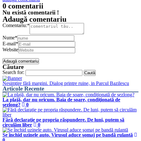
0 comentarii
Nu există comentarii !
Adaugă comentariu
Comentariu:
*
Nume
*
E-mail
*
Website
Căutare
Search for:
Nesimţire fără margini. Dialog printre ruine, in Parcul Bazilescu
Articole Recente
La plajă, dar nu oricum. Baia de soare, condiţionată de
şezlong?
0
Fără declaraţie pe propria răspundere. De luni, putem să
circulăm liber
0
Se închid uzinele auto. Virusul aduce şomaj pe bandă rulantă
0