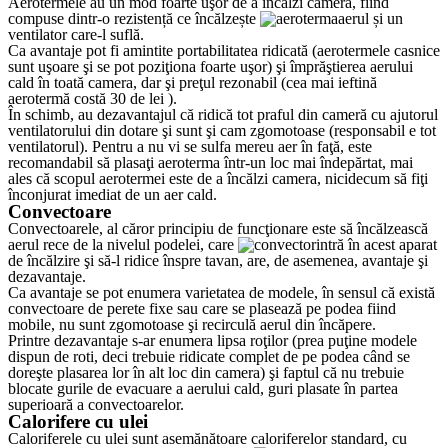
Aerotermele au un mod foarte uşor de a încălzi camera, fiind
compuse dintr-o rezistență ce încălzește
aerul și un
ventilator care-l suflă.
Ca avantaje pot fi amintite portabilitatea ridicată (aerotermele casnice
sunt uşoare şi se pot poziţiona foarte uşor) şi împrăştierea aerului
cald în toată camera, dar şi preţul rezonabil (cea mai ieftină
aerotermă costă 30 de lei ).
În schimb, au dezavantajul că ridică tot praful din cameră cu ajutorul
ventilatorului din dotare şi sunt şi cam zgomotoase (responsabil e tot
ventilatorul). Pentru a nu vi se sulfa mereu aer în faţă, este
recomandabil să plasaţi aeroterma într-un loc mai îndepărtat, mai
ales că scopul aerotermei este de a încălzi camera, nicidecum să fiţi
înconjurat imediat de un aer cald.
Convectoare
Convectoarele, al căror principiu de funcţionare este să încălzească
aerul rece de la nivelul podelei, care
intră în acest aparat
de încălzire şi să-l ridice înspre tavan, are, de asemenea, avantaje şi
dezavantaje.
Ca avantaje se pot enumera varietatea de modele, în sensul că există
convectoare de perete fixe sau care se plasează pe podea fiind
mobile, nu sunt zgomotoase şi recirculă aerul din încăpere.
Printre dezavantaje s-ar enumera lipsa roţilor (prea puţine modele
dispun de roti, deci trebuie ridicate complet de pe podea când se
doreşte plasarea lor în alt loc din camera) şi faptul că nu trebuie
blocate gurile de evacuare a aerului cald, guri plasate în partea
superioară a convectoarelor.
Calorifere cu ulei
Caloriferele cu ulei sunt asemănătoare caloriferelor standard, cu