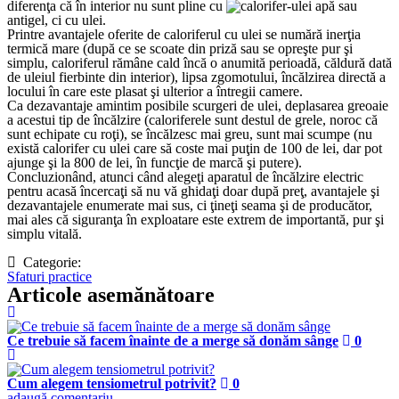
diferenţa că în interior nu sunt pline cu
apă sau
antigel, ci cu ulei.
Printre avantajele oferite de caloriferul cu ulei se numără inerţia
termică mare (după ce se scoate din priză sau se opreşte pur şi
simplu, caloriferul rămâne cald încă o anumită perioadă, căldură dată
de uleiul fierbinte din interior), lipsa zgomotului, încălzirea directă a
locului în care este plasat şi ulterior a întregii camere.
Ca dezavantaje amintim posibile scurgeri de ulei, deplasarea greoaie
a acestui tip de încălzire (caloriferele sunt destul de grele, noroc că
sunt echipate cu roţi), se încălzesc mai greu, sunt mai scumpe (nu
există calorifer cu ulei care să coste mai puţin de 100 de lei, dar pot
ajunge şi la 800 de lei, în funcţie de marcă şi putere).
Concluzionând, atunci când alegeţi aparatul de încălzire electric
pentru acasă încercaţi să nu vă ghidaţi doar după preţ, avantajele şi
dezavantajele enumerate mai sus, ci ţineţi seama şi de producător,
mai ales că siguranţa în exploatare este extrem de importantă, pur şi
simplu vitală.
Categorie:
Sfaturi practice
Articole asemănătoare
Ce trebuie să facem înainte de a merge să donăm sânge
0
Cum alegem tensiometrul potrivit?
0
adaugă comentariu