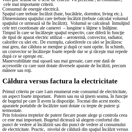
cele mai importante criterii.
Consumul de energie electrică.
Spaţiul care trebuie încălzit (baie, bucătărie, dormitor, living etc.).
Dimensiunea spaţiului care trebuie încălzit (trebuie calculat volumul
spaţiului ce urmează să fie încălzit). Volumul se calculeaă înmulţind
cele trei coordonate ale camerei – lungime x lăţime x înălţime.
Timpul în care se încălzeşte spaţiul respectiv, care diferă în funcţie
de tipul de aparat electric utilizat – aerotermă, convector, radiator,
calorifer cu ulei etc. De exemplu, caloriferele cu ulei se încălzesc
mai greu, dar căldura se menţine şi după ce sunt oprite. În schimb,
un convector se încălzeşte foarte repede dar se şi răceşte mai repede
după ce se opreşte etc.
Manevrabilitate mai uşoară sau mai greoaie, care este dată de
accesoriile cu care sunt dotate diversele aparate de încălzit, precum
mânere sau roţi.
Căldura versus factura la electricitate
Primul criteriu pe care l-am enumerat este consumul de electricitate,
un aspect foarte important. Putem sau nu să ţinem seama, în funcţie
de bugetul pe care îl avem la dispoziţie. Tocmai din acest motiv,
aparatele portabile de încălzire sunt dotate cu trepte de putere şi
termostate.
Prin folosirea treptelor de putere fiecare poate alege şi controla ceea
ce este mai important. Bugetul dictează să alegem confortul din
punct de vedere al încălzirii sau din punct de vedere al consumului
de electricitate. Practic, nivelul de căldură din spaţiul încălzit versus