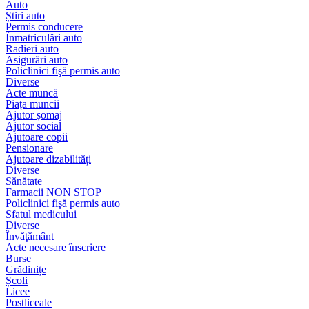
Auto
Știri auto
Permis conducere
Înmatriculări auto
Radieri auto
Asigurări auto
Policlinici fişă permis auto
Diverse
Acte muncă
Piața muncii
Ajutor șomaj
Ajutor social
Ajutoare copii
Pensionare
Ajutoare dizabilități
Diverse
Sănătate
Farmacii NON STOP
Policlinici fişă permis auto
Sfatul medicului
Diverse
Învăţământ
Acte necesare înscriere
Burse
Grădinițe
Școli
Licee
Postliceale