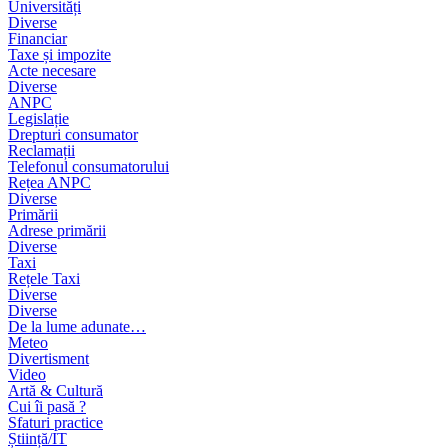
Universități
Diverse
Financiar
Taxe și impozite
Acte necesare
Diverse
ANPC
Legislație
Drepturi consumator
Reclamații
Telefonul consumatorului
Rețea ANPC
Diverse
Primării
Adrese primării
Diverse
Taxi
Rețele Taxi
Diverse
Diverse
De la lume adunate…
Meteo
Divertisment
Video
Artă & Cultură
Cui îi pasă ?
Sfaturi practice
Știință/IT