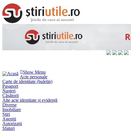
Show Menu
Acte personale
Carte de identitate (buletin)
Pașaport
Nașteri
Căsătorii
Alte acte identitate și evidență
Diverse
Imobiliare
Știri
Agenții
Autorizații
Sfaturi