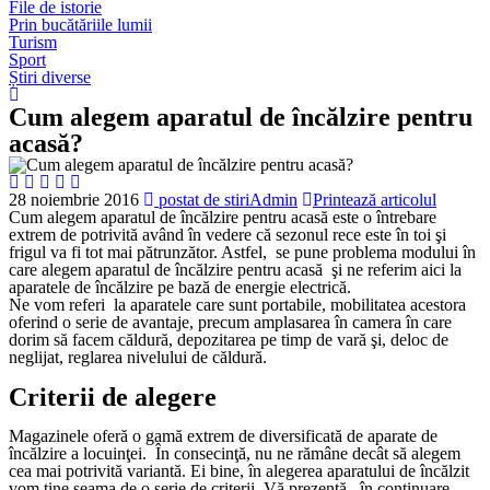
File de istorie
Prin bucătăriile lumii
Turism
Sport
Știri diverse
Cum alegem aparatul de încălzire pentru
acasă?
28 noiembrie
2016
postat de stiriAdmin
Printează articolul
Cum alegem aparatul de încălzire pentru acasă este o întrebare
extrem de potrivită având în vedere că sezonul rece este în toi şi
frigul va fi tot mai pătrunzător. Astfel, se pune problema modului în
care alegem aparatul de încălzire pentru acasă şi ne referim aici la
aparatele de încălzire pe bază de energie electrică.
Ne vom referi la aparatele care sunt portabile, mobilitatea acestora
oferind o serie de avantaje, precum amplasarea în camera în care
dorim să facem căldură, depozitarea pe timp de vară şi, deloc de
neglijat, reglarea nivelului de căldură.
Criterii de alegere
Magazinele oferă o gamă extrem de diversificată de aparate de
încălzire a locuinţei. În consecinţă, nu ne rămâne decât să alegem
cea mai potrivită variantă. Ei bine, în alegerea aparatului de încălzit
vom ţine seama de o serie de criterii. Vă prezentă , în continuare,