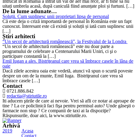
Întrucât în România a intrat un val de aer mai rece, ar fi bine să nu
uitați umbrela acasă, după caniculă fiind anunțate ploi și furtuni. […]
De la lume adunate…
Soluții. Cum suplinesc unii proprietari lipsa de personal
Că este deja o criză importantă de personal în România este un fapt
cunoscut. Interesant este că există și soluții și iată cum suplinesc unii
[…]
Știri arhitecti
“Un secol de arhitectură românească”, la Festivalul de la Londra
“Un secol de arhitectură românească” este nu doar parte a
programului de celebrare a Centenarului Marii Uniri, ci şi o
participare constantă la […]
Emil Iugan a ales. Bistriţeanul care vrea să îmbrace casele în lâna de
oaie
Dacă zilele acestea oaia este vedetă, atunci vă spun o scurtă poveste
despre un om de la munte, Emil Iuga. Bistriţeanul care vrea să
îmbrace casele […]
Contact
0721.886.842
redactia@stiriutile.ro
Iti aducem ştirile de care ai nevoie. Vrei să afli ce notar ai aproape de
tine ? La ce policlinică faci fişa pentru permisul auto? Unde găseşti o
farmacie non stop ? Ce companii de taxi ai la dispoziţie?
Răspunsurile, doar aici, la www.stiriutile.ro.
Arhivă
2019
Acasa
Contact