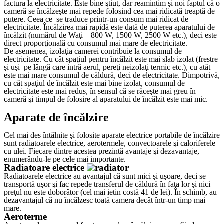
factura la electricitate. Este bine ştiut, dar reamintim şi noi faptul că o
cameră se încălzeşte mai repede folosind cea mai ridicată treaptă de
putere. Ceea ce se traduce printr-un consum mai ridicat de
electricitate. Încălzirea mai rapidă este dată de puterea aparatului de
încălzit (numărul de Waţi – 800 W, 1500 W, 2500 W etc.), deci este
direct proporţională cu consumul mai mare de electricitate.
De asemenea, izolaţia camerei contribuie la consumul de
electricitate. Cu cât spaţiul pentru încălzit este mai slab izolat (frestre
şi uşi pe lângă care intră aerul, pereţi neizolaţi termic etc.), cu atât
este mai mare consumul de căldură, deci de electricitate. Dimpotrivă,
cu cât spaţiul de încălzit este mai bine izolat, consumul de
electricitate este mai redus, în sensul că se răceşte mai greu în
cameră şi timpul de folosire al aparatului de încălzit este mai mic.
Aparate de încălzire
Cel mai des întâlnite şi folosite aparate electrice portabile de încălzire
sunt radiatoarele electrice, aerotermele, convectoarele şi caloriferele
cu ulei. Fiecare dintre acestea prezintă avantaje şi dezavantaje,
enumerându-le pe cele mai importante.
Radiatoare electrice
Radiatoarele electrice au avantajul că sunt mici şi uşoare, deci se
transportă uşor şi fac repede transferul de căldură în faţa lor şi nici
preţul nu este doborâtor (cel mai ietin costă 41 de lei). În schimb, au
dezavantajul că nu încălzesc toată camera decât într-un timp mai
mare.
Aeroterme