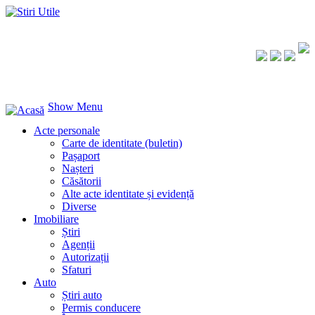
Show Menu
Acte personale
Carte de identitate (buletin)
Pașaport
Nașteri
Căsătorii
Alte acte identitate și evidență
Diverse
Imobiliare
Știri
Agenții
Autorizații
Sfaturi
Auto
Știri auto
Permis conducere