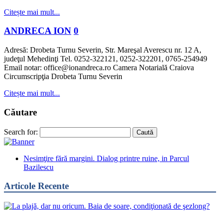
Citește mai mult...
ANDRECA ION
0
Adresă: Drobeta Turnu Severin, Str. Mareşal Averescu nr. 12 A,
judeţul Mehedinţi Tel. 0252-322121, 0252-322201, 0765-254949
Email notar: office@ionandreca.ro Camera Notarială Craiova
Circumscripţia Drobeta Turnu Severin
Citește mai mult...
Căutare
Search for:
Nesimţire fără margini. Dialog printre ruine, in Parcul
Bazilescu
Articole Recente