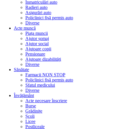
Înmatriculări auto
Radieri auto
Asigurări auto
Policlinici fişă permis auto
Diverse
Acte muncă
Piața muncii
Ajutor șomaj
Ajutor social
Ajutoare copii
Pensionare
Ajutoare dizabilități
Diverse
Sănătate
Farmacii NON STOP
Policlinici fişă permis auto
Sfatul medicului
Diverse
Învăţământ
Acte necesare înscriere
Burse
Grădinițe
Școli
Licee
Postliceale