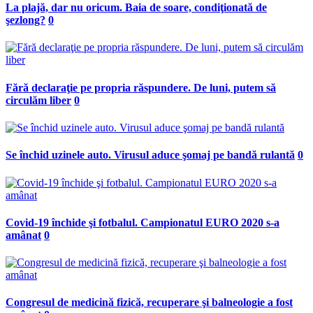
La plajă, dar nu oricum. Baia de soare, condiţionată de
şezlong?
0
Fără declaraţie pe propria răspundere. De luni, putem să
circulăm liber
0
Se închid uzinele auto. Virusul aduce şomaj pe bandă rulantă
0
Covid-19 închide şi fotbalul. Campionatul EURO 2020 s-a
amânat
0
Congresul de medicină fizică, recuperare şi balneologie a fost