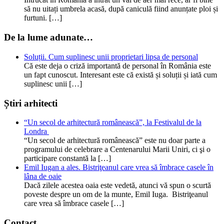
să nu uitați umbrela acasă, după caniculă fiind anunțate ploi și
furtuni. […]
De la lume adunate…
Soluții. Cum suplinesc unii proprietari lipsa de personal
Că este deja o criză importantă de personal în România este
un fapt cunoscut. Interesant este că există și soluții și iată cum
suplinesc unii […]
Știri arhitecti
“Un secol de arhitectură românească”, la Festivalul de la
Londra
“Un secol de arhitectură românească” este nu doar parte a
programului de celebrare a Centenarului Marii Uniri, ci şi o
participare constantă la […]
Emil Iugan a ales. Bistriţeanul care vrea să îmbrace casele în
lâna de oaie
Dacă zilele acestea oaia este vedetă, atunci vă spun o scurtă
poveste despre un om de la munte, Emil Iuga. Bistriţeanul
care vrea să îmbrace casele […]
Contact