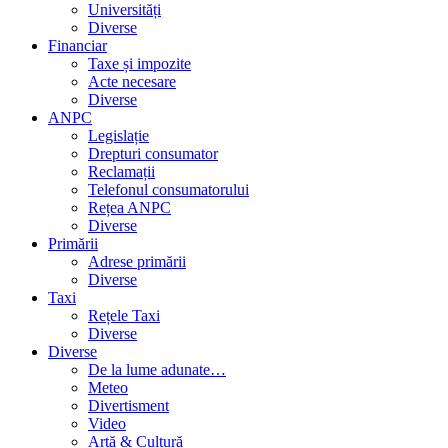
Universități
Diverse
Financiar
Taxe și impozite
Acte necesare
Diverse
ANPC
Legislație
Drepturi consumator
Reclamații
Telefonul consumatorului
Rețea ANPC
Diverse
Primării
Adrese primării
Diverse
Taxi
Rețele Taxi
Diverse
Diverse
De la lume adunate…
Meteo
Divertisment
Video
Artă & Cultură