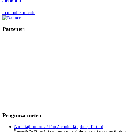
amânat
0
mai multe articole
Parteneri
Prognoza meteo
Nu uitați umbrela! După caniculă, ploi și furtuni
Întrucât în România a intrat un val de aer mai rece, ar fi bine