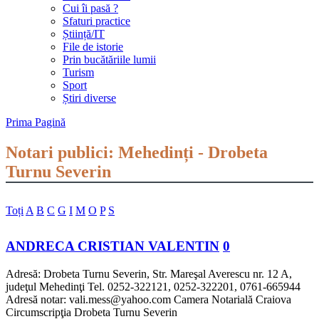
Cui îi pasă ?
Sfaturi practice
Știință/IT
File de istorie
Prin bucătăriile lumii
Turism
Sport
Știri diverse
Prima Pagină
Notari publici: Mehedinți - Drobeta
Turnu Severin
Toți
A
B
C
G
I
M
O
P
S
ANDRECA CRISTIAN VALENTIN
0
Adresă: Drobeta Turnu Severin, Str. Mareşal Averescu nr. 12 A,
judeţul Mehedinţi Tel. 0252-322121, 0252-322201, 0761-665944
Adresă notar: vali.mess@yahoo.com Camera Notarială Craiova
Circumscripţia Drobeta Turnu Severin